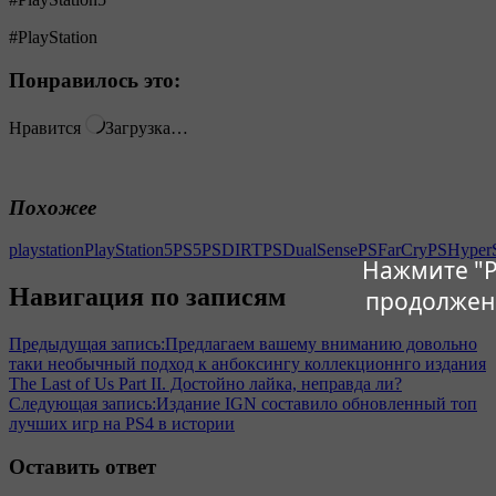
#PlayStation
Понравилось это:
Нравится
Загрузка…
Похожее
playstation
PlayStation5
PS5
PSDIRT
PSDualSense
PSFarCry
PSHyper
Нажмите "Р
Навигация по записям
продолжен
Предыдущая запись:
Предлагаем вашему вниманию довольно
таки необычный подход к анбоксингу коллекционнго издания
The Last of Us Part II. Достойно лайка, неправда ли?
Следующая запись:
Издание IGN составило обновленный топ
лучших игр на PS4 в истории
Оставить ответ