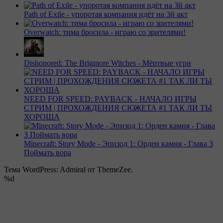
Path of Exile - упоротая компания идёт на 3й акт
Overwatch: тима бросила - играю со зрителями!
Dishonored: The Brigmore Witches - Мёртвые угри
NEED FOR SPEED: PAYBACK - НАЧАЛО ИГРЫ
СТРИМ | ПРОХОЖДЕНИЯ СЮЖЕТА #1 ТАК ЛИ ТЫ
ХОРОША
Minecraft: Story Mode - Эпизод 1: Орден камня - Глава 3
Поймать вора
Тема WordPress: Admiral от ThemeZee.
%d