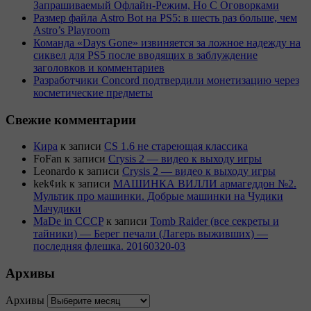
Запрашиваемый Офлайн-Режим, Но С Оговорками
Размер файла Astro Bot на PS5: в шесть раз больше, чем
Astro’s Playroom
Команда «Days Gone» извиняется за ложное надежду на
сиквел для PS5 после вводящих в заблуждение
заголовков и комментариев
Разработчики Concord подтвердили монетизацию через
косметические предметы
Свежие комментарии
Кира
к записи
CS 1.6 не стареющая классика
FoFan
к записи
Crysis 2 — видео к выходу игры
Leonardo
к записи
Crysis 2 — видео к выходу игры
kek¢иk
к записи
МАШИНКА ВИЛЛИ армагеддон №2.
Мультик про машинки. Добрые машинки на Чудики
Мачудики
MaDe in CCCP
к записи
Tomb Raider (все секреты и
тайники) — Берег печали (Лагерь выживших) —
последняя флешка. 20160320-03
Архивы
Архивы