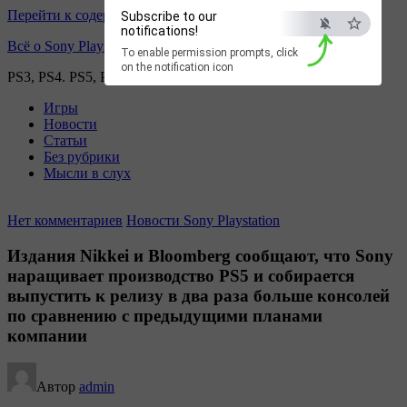
Перейти к содержимому
Subscribe to our
notifications!
Всё о Sony Playstation
To enable permission prompts, click
on the notification icon
PS3, PS4. PS5, PS games
Игры
Новости
Статьи
Без рубрики
Мысли в слух
Нет комментариев
Новости Sony Playstation
Издания Nikkei и Bloomberg сообщают, что Sony
наращивает производство PS5 и собирается
выпустить к релизу в два раза больше консолей
по сравнению с предыдущими планами
компании
Автор
admin