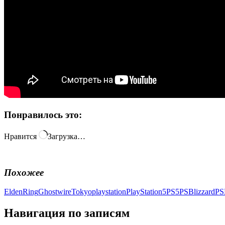
Понравилось это:
Нравится
Загрузка…
Похожее
EldenRing
GhostwireTokyo
playstation
PlayStation5
PS5
PSBlizzard
PS
Навигация по записям