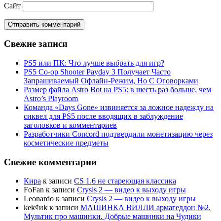
Сайт
Свежие записи
PS5 или ПК: Что лучше выбрать для игр?
PS5 Co-op Shooter Payday 3 Получает Часто
Запрашиваемый Офлайн-Режим, Но С Оговорками
Размер файла Astro Bot на PS5: в шесть раз больше, чем
Astro’s Playroom
Команда «Days Gone» извиняется за ложное надежду на
сиквел для PS5 после вводящих в заблуждение
заголовков и комментариев
Разработчики Concord подтвердили монетизацию через
косметические предметы
Свежие комментарии
Кира
к записи
CS 1.6 не стареющая классика
FoFan
к записи
Crysis 2 — видео к выходу игры
Leonardo
к записи
Crysis 2 — видео к выходу игры
kek¢иk
к записи
МАШИНКА ВИЛЛИ армагеддон №2.
Мультик про машинки. Добрые машинки на Чудики