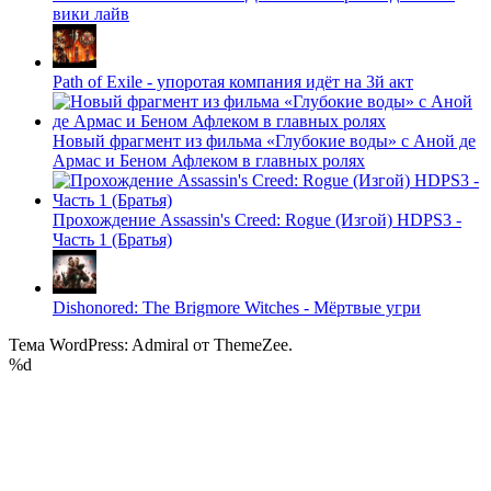
вики лайв
Path of Exile - упоротая компания идёт на 3й акт
Новый фрагмент из фильма «Глубокие воды» с Аной де
Армас и Беном Афлеком в главных ролях
Прохождение Assassin's Creed: Rogue (Изгой) HDPS3 -
Часть 1 (Братья)
Dishonored: The Brigmore Witches - Мёртвые угри
Тема WordPress: Admiral от ThemeZee.
%d