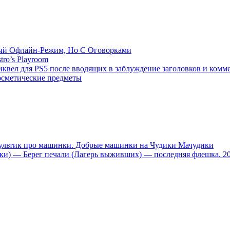
емый Офлайн-Режим, Но С Оговорками
tro’s Playroom
иквел для PS5 после вводящих в заблуждение заголовков и комм
осметические предметы
тик про машинки. Добрые машинки на Чудики Мачудики
ники) — Берег печали (Лагерь выживших) — последняя флешка. 2