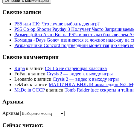
Свежие записи
PS5 или ПК: Что лучше выбрать для игр?
PS5 Co-op Shooter Payday 3 Получает Часто Запрашива
Размер файла Astro Bot на PS5: в шесть раз больше, чем As
Команда «Days Gone» извиняется за ложное надежду на с
Разработчики Concord подтвердили монетизацию через к
Свежие комментарии
Кира
к записи
CS 1.6 не стареющая классика
FoFan
к записи
Crysis 2 — видео к выходу игры
Leonardo
к записи
Crysis 2 — видео к выходу игры
kek¢иk
к записи
МАШИНКА ВИЛЛИ армагеддон №2. Муль
MaDe in CCCP
к записи
Tomb Raider (все секреты и тай
Архивы
Архивы
Сейчас читают: