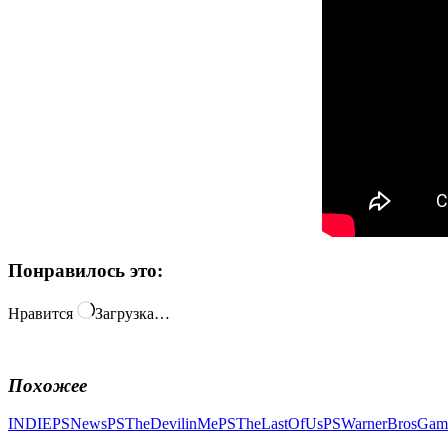
Понравилось это:
Нравится
Загрузка…
Похожее
INDIE
PSNews
PSTheDevilinMe
PSTheLastOfUs
PSWarnerBrosGam