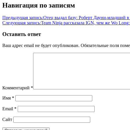
Навигация по записям
Предыдущая запись:
Отец выдал базу: Роберт Дауни-младший в
Следующая запись:
Team Ninja рассказала IGN, чем же Wo Long: 
Оставить ответ
Ваш адрес email не будет опубликован.
Обязательные поля пом
Комментарий
*
Имя
*
Email
*
Сайт