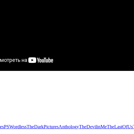
es
PSWordless
TheDarkPicturesAnthology
TheDevilinMe
TheLastOfUs