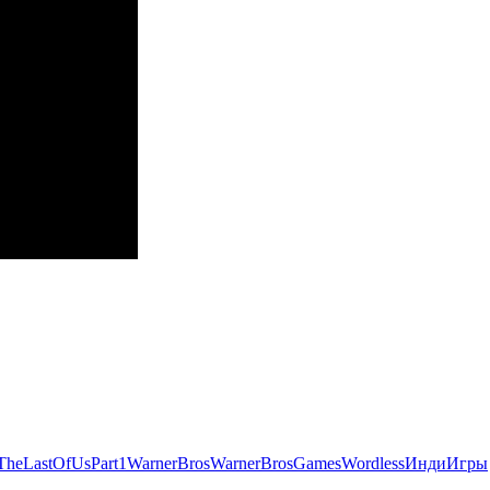
TheLastOfUsPart1
WarnerBros
WarnerBrosGames
Wordless
ИндиИгры