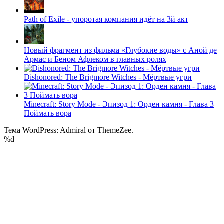
Path of Exile - упоротая компания идёт на 3й акт
Новый фрагмент из фильма «Глубокие воды» с Аной де
Армас и Беном Афлеком в главных ролях
Dishonored: The Brigmore Witches - Мёртвые угри
Minecraft: Story Mode - Эпизод 1: Орден камня - Глава 3
Поймать вора
Тема WordPress: Admiral от ThemeZee.
%d