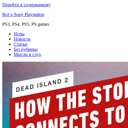
Перейти к содержимому
Всё о Sony Playstation
PS3, PS4. PS5, PS games
Игры
Новости
Статьи
Без рубрики
Мысли в слух