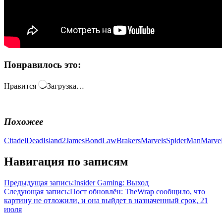
Понравилось это:
Нравится
Загрузка…
Похожее
Citadel
DeadIsland2
JamesBond
LawBrakers
MarvelsSpiderMan
Marve
Навигация по записям
Предыдущая запись:
Insider Gaming: Выход
Следующая запись:
Пост обновлён: TheWrap сообщило, что
картину не отложили, и она выйдет в назначенный срок, 21
июля