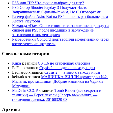
PS5 или ПК: Что лучше выбрать для игр?
PS5 Co-op Shooter Payday 3 Получает Часто
Запрашиваемый Офлайн-Режим, Но С Оговорками
Размер файла Astro Bot на PS5: в шесть раз больше, чем
Astro’s Playroom
Команда «Days Gone» извиняется за ложное надежду на
сиквел для PS5 после вводящих в заблуждение
заголовков и комментариев
Разработчики Concord подтвердили монетизацию через
косметические предметы
Свежие комментарии
Кира
к записи
CS 1.6 не стареющая классика
FoFan
к записи
Crysis 2 — видео к выходу игры
Leonardo
к записи
Crysis 2 — видео к выходу игры
kek¢иk
к записи
МАШИНКА ВИЛЛИ армагеддон №2.
Мультик про машинки. Добрые машинки на Чудики
Мачудики
MaDe in CCCP
к записи
Tomb Raider (все секреты и
тайники) — Берег печали (Лагерь выживших) —
последняя флешка. 20160320-03
Архивы