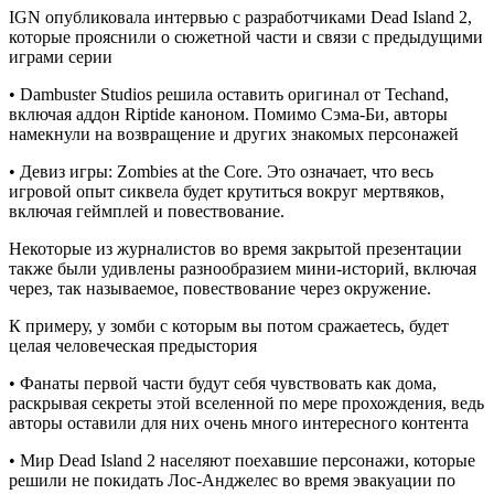
IGN опубликовала интервью с разработчиками Dead Island 2,
которые прояснили о сюжетной части и связи с предыдущими
играми серии
• Dambuster Studios решила оставить оригинал от Techand,
включая аддон Riptide каноном. Помимо Сэма-Би, авторы
намекнули на возвращение и других знакомых персонажей
• Девиз игры: Zombies at the Core. Это означает, что весь
игровой опыт сиквела будет крутиться вокруг мертвяков,
включая геймплей и повествование.
Некоторые из журналистов во время закрытой презентации
также были удивлены разнообразием мини-историй, включая
через, так называемое, повествование через окружение.
К примеру, у зомби с которым вы потом сражаетесь, будет
целая человеческая предыстория
• Фанаты первой части будут себя чувствовать как дома,
раскрывая секреты этой вселенной по мере прохождения, ведь
авторы оставили для них очень много интересного контента
• Мир Dead Island 2 населяют поехавшие персонажи, которые
решили не покидать Лос-Анджелес во время эвакуации по