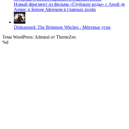
Новый фрагмент из фильма «Глубокие воды» с Аной де
Армас и Беном Афлеком в главных ролях
Dishonored: The Brigmore Witches - Мёртвые угри
Тема WordPress: Admiral от ThemeZee.
%d