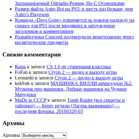
Запрашиваемый Офлайн-Режим, Но С Оговорками
Размер файла Astro Bot на PS5: в шесть раз больше, чем
Astro’s Playroom
Команда «Days Gone» извиняется за ложное надежду на
сиквел для PS5 после вводящих в заблуждение
заголовков и комментариев
Разработчики Concord подтвердили монетизацию через
косметические предметы
Свежие комментарии
Кира
к записи
CS 1.6 не стареющая классика
FoFan
к записи
Crysis 2 — видео к выходу игры
Leonardo
к записи
Crysis 2 — видео к выходу игры
kek¢иk
к записи
МАШИНКА ВИЛЛИ армагеддон №2.
Мультик про машинки. Добрые машинки на Чудики
Мачудики
MaDe in CCCP
к записи
Tomb Raider (все секреты и
тайники) — Берег печали (Лагерь выживших) —
последняя флешка. 20160320-03
Архивы
Архивы