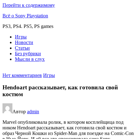
Перейти к содержимому
Всё о Sony Playstation
PS3, PS4. PS5, PS games
Игры
Новости
Статьи
Без рубрики
Мысли в слух
Нет комментариев
Игры
Hendoart рассказывает, как готовила свой
костюм
Автор
admin
Marvel опубликовала ролик, в котором косплейщица под
ником Hendoart рассказывает, как готовила свой костюм и
образ Черной Кошки из Spider-Man для поездке на Comic-Con
в Нью-Йорк. И ей все это спонсировала сама Sony.