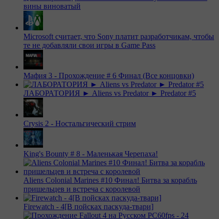
вины виноватый
Microsoft считает, что Sony платит разработчикам, чтобы
те не добавляли свои игры в Game Pass
Мафия 3 - Прохождение # 6 Финал (Все концовки)
ЛАБОРАТОРИЯ ► Aliens vs Predator ► Predator #5
Crysis 2 - Ностальгический стрим
King's Bounty # 8 - Маленькая Черепаха!
Aliens Colonial Marines #10 Финал! Битва за корабль
пришельцев и встреча с королевой
Firewatch - 4[В пойсках паскуда-твари]