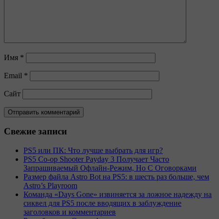
Имя
*
Email
*
Сайт
Свежие записи
PS5 или ПК: Что лучше выбрать для игр?
PS5 Co-op Shooter Payday 3 Получает Часто
Запрашиваемый Офлайн-Режим, Но С Оговорками
Размер файла Astro Bot на PS5: в шесть раз больше, чем
Astro’s Playroom
Команда «Days Gone» извиняется за ложное надежду на
сиквел для PS5 после вводящих в заблуждение
заголовков и комментариев