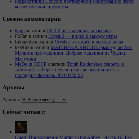
Разработчики Concord подтвердили монетизацию через
косметические предметы
Свежие комментарии
Кира
к записи
CS 1.6 не стареющая классика
FoFan
к записи
Crysis 2 — видео к выходу игры
Leonardo
к записи
Crysis 2 — видео к выходу игры
kek¢иk
к записи
МАШИНКА ВИЛЛИ армагеддон №2.
Мультик про машинки. Добрые машинки на Чудики
Мачудики
MaDe in CCCP
к записи
Tomb Raider (все секреты и
тайники) — Берег печали (Лагерь выживших) —
последняя флешка. 20160320-03
Архивы
Архивы
Сейчас читают:
Quest: Прохождение Murder in the Abbey - Часть 16: Без