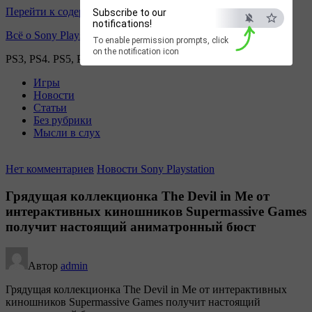
Перейти к содержимому
Subscribe to our
notifications!
Всё о Sony Playstation
To enable permission prompts, click
on the notification icon
PS3, PS4. PS5, PS games
Игры
Новости
Статьи
Без рубрики
Мысли в слух
Нет комментариев
Новости Sony Playstation
Грядущая коллекционка The Devil in Me от
интерактивных киношников Supermassive Games
получит настоящий аниматронный бюст
Автор
admin
Грядущая коллекционка The Devil in Me от интерактивных
киношников Supermassive Games получит настоящий