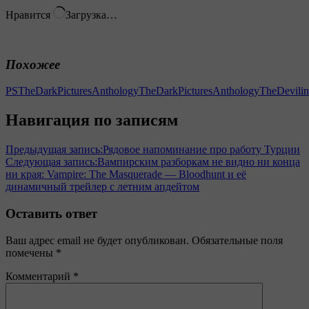
Нравится
Загрузка…
Похожее
PSTheDarkPicturesAnthology
TheDarkPicturesAnthology
TheDevili
Навигация по записям
Предыдущая запись:
Рядовое напоминание про работу Турции
Следующая запись:
Вампирским разборкам не видно ни конца
ни края: Vampire: The Masquerade — Bloodhunt и её
динамичный трейлер с летним апдейтом
Оставить ответ
Ваш адрес email не будет опубликован.
Обязательные поля
помечены
*
Комментарий
*