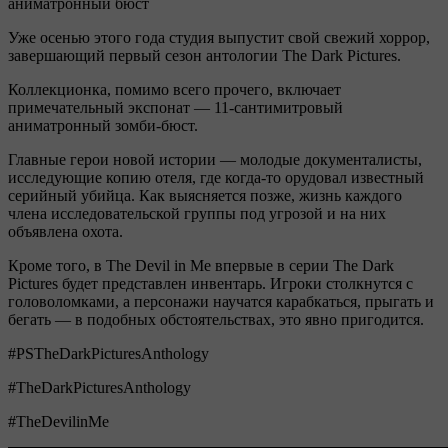
аниматронный бюст
Уже осенью этого года студия выпустит свой свежий хоррор,
завершающий первый сезон антологии The Dark Pictures.
Коллекционка, помимо всего прочего, включает
примечательный экспонат — 11-сантимитровый
аниматронный зомби-бюст.
Главные герои новой истории — молодые документалисты,
исследующие копию отеля, где когда-то орудовал известный
серийный убийца. Как выясняется позже, жизнь каждого
члена исследовательской группы под угрозой и на них
объявлена охота.
Кроме того, в The Devil in Me впервые в серии The Dark
Pictures будет представлен инвентарь. Игроки столкнутся с
головоломками, а персонажи научатся карабкаться, прыгать и
бегать — в подобных обстоятельствах, это явно пригодится.
#PSTheDarkPicturesAnthology
#TheDarkPicturesAnthology
#TheDevilinMe