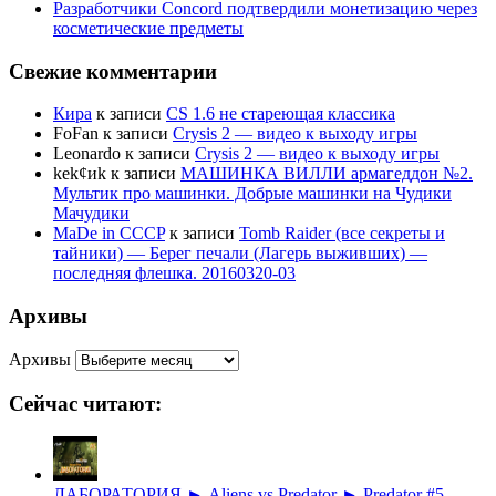
Разработчики Concord подтвердили монетизацию через
косметические предметы
Свежие комментарии
Кира
к записи
CS 1.6 не стареющая классика
FoFan
к записи
Crysis 2 — видео к выходу игры
Leonardo
к записи
Crysis 2 — видео к выходу игры
kek¢иk
к записи
МАШИНКА ВИЛЛИ армагеддон №2.
Мультик про машинки. Добрые машинки на Чудики
Мачудики
MaDe in CCCP
к записи
Tomb Raider (все секреты и
тайники) — Берег печали (Лагерь выживших) —
последняя флешка. 20160320-03
Архивы
Архивы
Сейчас читают:
ЛАБОРАТОРИЯ ► Aliens vs Predator ► Predator #5