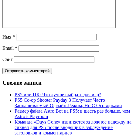
Имя
*
Email
*
Сайт
Свежие записи
PS5 или ПК: Что лучше выбрать для игр?
PS5 Co-op Shooter Payday 3 Получает Часто
Запрашиваемый Офлайн-Режим, Но С Оговорками
Размер файла Astro Bot на PS5: в шесть раз больше, чем
Astro’s Playroom
Команда «Days Gone» извиняется за ложное надежду на
сиквел для PS5 после вводящих в заблуждение
заголовков и комментариев