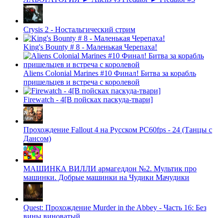
Crysis 2 - Ностальгический стрим
King's Bounty # 8 - Маленькая Черепаха!
Aliens Colonial Marines #10 Финал! Битва за корабль
пришельцев и встреча с королевой
Firewatch - 4[В пойсках паскуда-твари]
Прохождение Fallout 4 на Русском PС60fps - 24 (Танцы с
Дансом)
МАШИНКА ВИЛЛИ армагеддон №2. Мультик про
машинки. Добрые машинки на Чудики Мачудики
Quest: Прохождение Murder in the Abbey - Часть 16: Без
вины виноватый