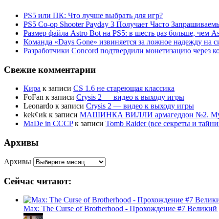
PS5 или ПК: Что лучше выбрать для игр?
PS5 Co-op Shooter Payday 3 Получает Часто Запрашива
Размер файла Astro Bot на PS5: в шесть раз больше, чем As
Команда «Days Gone» извиняется за ложное надежду на с
Разработчики Concord подтвердили монетизацию через к
Свежие комментарии
Кира
к записи
CS 1.6 не стареющая классика
FoFan
к записи
Crysis 2 — видео к выходу игры
Leonardo
к записи
Crysis 2 — видео к выходу игры
kek¢иk
к записи
МАШИНКА ВИЛЛИ армагеддон №2. Муль
MaDe in CCCP
к записи
Tomb Raider (все секреты и тай
Архивы
Архивы
Сейчас читают:
Max: The Curse of Brotherhood - Прохождение #7 Великий