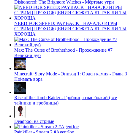
Dishonored: The Brigmore Witches - Мёртвые угри
NEED FOR SPEED: PAYBACK - НАЧАЛО ИГРЫ
СТРИМ | ПРОХОЖДЕНИЯ СЮЖЕТА #1 ТАК ЛИ ТЫ
ХОРОША
Max: The Curse of Brotherhood - Прохождение #7
Великий дуб
Minecraft: Story Mode - Эпизод 1: Орден камня - Глава 3
Поймать вора
Rise of the Tomb Raider - Гробница глас божий (все
тайники и гробницы)
Deadpool на стриме
Painkiller - Stream 2 #AgentJoe