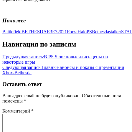
Похожее
Battlefield
BETHESDA
E3
E32021
Forza
Halo
PSBethesda
stalker
STA
Навигация по записям
Предыдущая запись:
В PS Store повысились цены на
некоторые игры
Следующая запись:
Главные анонсы и показы с презентации
Xbox-Bethesda
Оставить ответ
Ваш адрес email не будет опубликован.
Обязательные поля
помечены
*
Комментарий
*