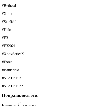
#Bethesda
#Xbox
#Starfield
#Halo
#E3
#E32021
#XboxSeriesX
#Forza
#Battlefield
#STALKER
#STALKER2
Понравилось это:
Нравится
Загрузка…