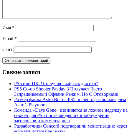
Имя
*
Email
*
Сайт
Свежие записи
PS5 или ПК: Что лучше выбрать для игр?
PS5 Co-op Shooter Payday 3 Получает Часто
Запрашиваемый Офлайн-Режим, Но С Оговорками
Размер файла Astro Bot на PS5: в шесть раз больше, чем
Astro’s Playroom
Команда «Days Gone» извиняется за ложное надежду на
сиквел для PS5 после вводящих в заблуждение
заголовков и комментариев
Разработчики Concord подтвердили монетизацию через
косметические предметы