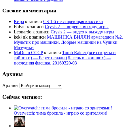
Свежие комментарии
Кира
к записи
CS 1.6 не стареющая классика
FoFan
к записи
Crysis 2 — видео к выходу игры
Leonardo
к записи
Crysis 2 — видео к выходу игры
kek¢иk
к записи
МАШИНКА ВИЛЛИ армагеддон №2.
Мультик про машинки. Добрые машинки на Чудики
Мачудики
MaDe in CCCP
к записи
Tomb Raider (все секреты и
тайники) — Берег печали (Лагерь выживших) —
последняя флешка. 20160320-03
Архивы
Архивы
Сейчас читают:
Overwatch: тима бросила - играю со зрителями!