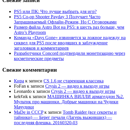
Свежие записи
PS5 или ПК: Что лучше выбрать для игр?
PS5 Co-op Shooter Payday 3 Получает Часто
Запрашиваемый Офлайн-Режим, Но С Оговорками
Размер файла Astro Bot на PS5: в шесть раз больше, чем
Astro’s Playroom
Команда «Days Gone» извиняется за ложное надежду на
сиквел для PS5 после вводящих в заблуждение
заголовков и комментариев
Разработчики Concord подтвердили монетизацию через
косметические предметы
Свежие комментарии
Кира
к записи
CS 1.6 не стареющая классика
FoFan
к записи
Crysis 2 — видео к выходу игры
Leonardo
к записи
Crysis 2 — видео к выходу игры
kek¢иk
к записи
МАШИНКА ВИЛЛИ армагеддон №2.
Мультик про машинки. Добрые машинки на Чудики
Мачудики
MaDe in CCCP
к записи
Tomb Raider (все секреты и
тайники) — Берег печали (Лагерь выживших) —
последняя флешка. 20160320-03