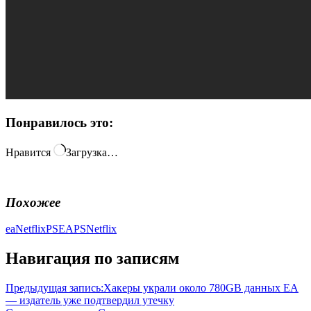
Понравилось это:
Нравится
Загрузка…
Похожее
ea
Netflix
PSEA
PSNetflix
Навигация по записям
Предыдущая запись:
Хакеры украли около 780GB данных EA
— издатель уже подтвердил утечку