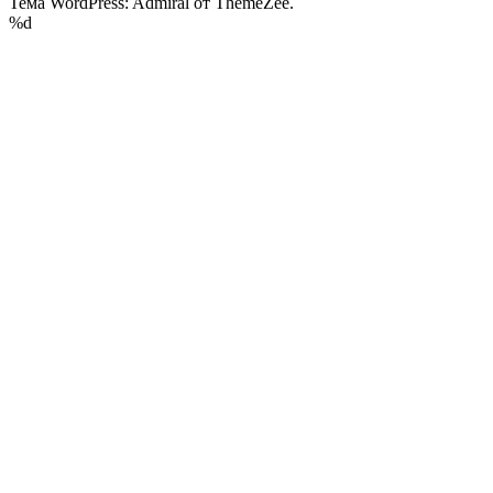
Тема WordPress: Admiral от ThemeZee.
%d