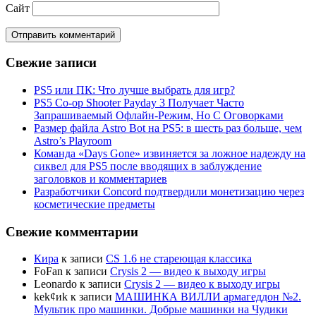
Сайт
Свежие записи
PS5 или ПК: Что лучше выбрать для игр?
PS5 Co-op Shooter Payday 3 Получает Часто
Запрашиваемый Офлайн-Режим, Но С Оговорками
Размер файла Astro Bot на PS5: в шесть раз больше, чем
Astro’s Playroom
Команда «Days Gone» извиняется за ложное надежду на
сиквел для PS5 после вводящих в заблуждение
заголовков и комментариев
Разработчики Concord подтвердили монетизацию через
косметические предметы
Свежие комментарии
Кира
к записи
CS 1.6 не стареющая классика
FoFan
к записи
Crysis 2 — видео к выходу игры
Leonardo
к записи
Crysis 2 — видео к выходу игры
kek¢иk
к записи
МАШИНКА ВИЛЛИ армагеддон №2.
Мультик про машинки. Добрые машинки на Чудики