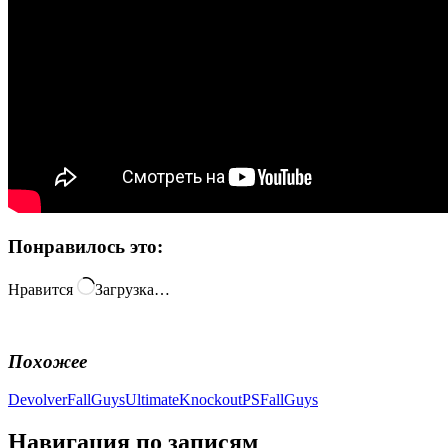
Понравилось это:
Нравится
Загрузка…
Похожее
Devolver
FallGuysUltimateKnockout
PSFallGuys
Навигация по записям