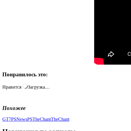
Понравилось это:
Нравится
Загрузка…
Похожее
GT7
PSNews
PSTheChant
TheChant