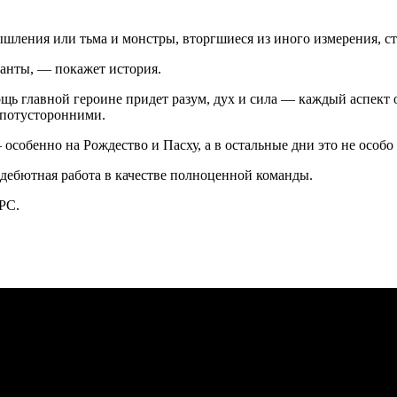
ышления или тьма и монстры, вторгшиеся из иного измерения, с
танты, — покажет история.
щь главной героине придет разум, дух и сила — каждый аспект о
 потусторонними.
собенно на Рождество и Пасху, а в остальные дни это не особо
х дебютная работа в качестве полноценной команды.
 PC.