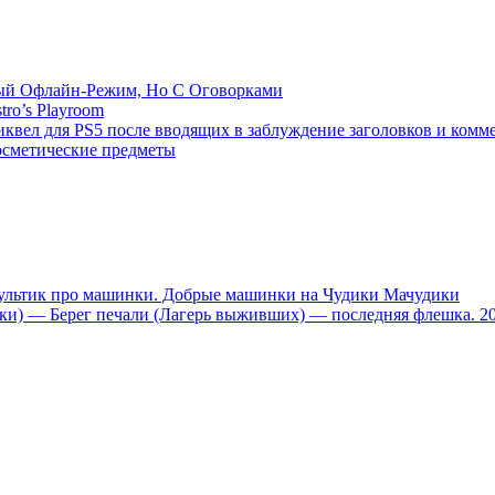
емый Офлайн-Режим, Но С Оговорками
tro’s Playroom
иквел для PS5 после вводящих в заблуждение заголовков и комм
осметические предметы
тик про машинки. Добрые машинки на Чудики Мачудики
ники) — Берег печали (Лагерь выживших) — последняя флешка. 2