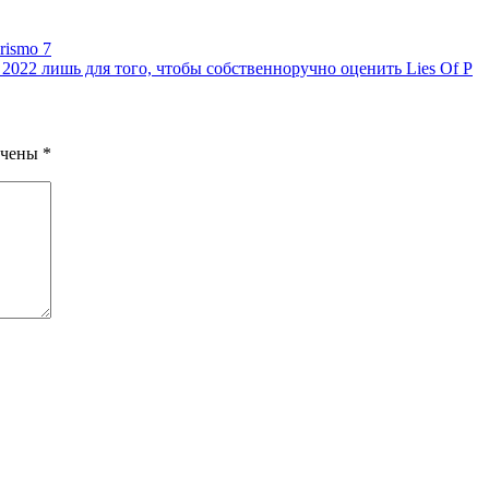
rismo 7
022 лишь для того, чтобы собственноручно оценить Lies Of P
ечены
*