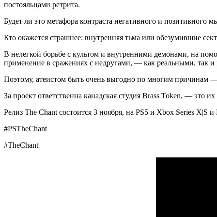
постояльцами ретрита.
Будет ли это метафора контраста негативного и позитивного м
Кто окажется страшнее: внутренняя тьма или обезумившие сек
В нелегкой борьбе с культом и внутренними демонами, на помо
применение в сражениях с недругами, — как реальными, так и
Поэтому, атеистом быть очень выгодно по многим причинам — о
За проект ответственна канадская студия Brass Token, — это и
Релиз The Chant состоится 3 ноября, на PS5 и Xbox Series X|S и
#PSTheChant
#TheChant