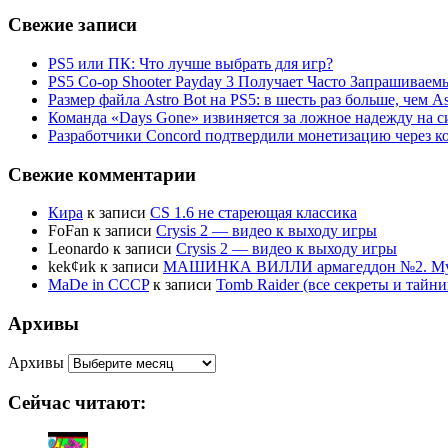
Свежие записи
PS5 или ПК: Что лучше выбрать для игр?
PS5 Co-op Shooter Payday 3 Получает Часто Запрашива
Размер файла Astro Bot на PS5: в шесть раз больше, чем As
Команда «Days Gone» извиняется за ложное надежду на с
Разработчики Concord подтвердили монетизацию через к
Свежие комментарии
Кира
к записи
CS 1.6 не стареющая классика
FoFan
к записи
Crysis 2 — видео к выходу игры
Leonardo
к записи
Crysis 2 — видео к выходу игры
kek¢иk
к записи
МАШИНКА ВИЛЛИ армагеддон №2. Муль
MaDe in CCCP
к записи
Tomb Raider (все секреты и тай
Архивы
Архивы
Сейчас читают: