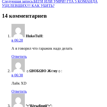
Следующая запись:
БЕГИ ИЛИ УМРИ! ГТА 5 КОМАНДА
УЦЕЛЕВШИХ!!! КАК УБИТЬ?
14 комментариев
HukoTuH
:
в 06:28
А я говорил что гаражик надо делать
Ответить
☼ΩЮБΩЮ Ж℮ну☼
:
в 06:38
Лайк XD
Ответить
°•°ßżŗыßŋøй°•°
: