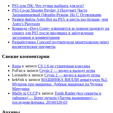
PS5 или ПК: Что лучше выбрать для игр?
PS5 Co-op Shooter Payday 3 Получает Часто
Запрашиваемый Офлайн-Режим, Но С Оговорками
Размер файла Astro Bot на PS5: в шесть раз больше, чем
Astro’s Playroom
Команда «Days Gone» извиняется за ложное надежду на
сиквел для PS5 после вводящих в заблуждение
заголовков и комментариев
Разработчики Concord подтвердили монетизацию через
косметические предметы
Свежие комментарии
Кира
к записи
CS 1.6 не стареющая классика
FoFan
к записи
Crysis 2 — видео к выходу игры
Leonardo
к записи
Crysis 2 — видео к выходу игры
kek¢иk
к записи
МАШИНКА ВИЛЛИ армагеддон №2.
Мультик про машинки. Добрые машинки на Чудики
Мачудики
MaDe in CCCP
к записи
Tomb Raider (все секреты и
тайники) — Берег печали (Лагерь выживших) —
последняя флешка. 20160320-03
Архивы