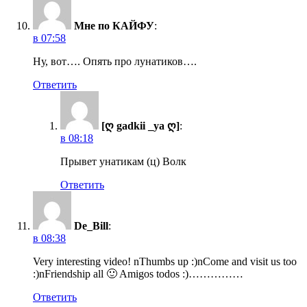
Мне по КАЙФУ
:
в 07:58
Ну, вот…. Опять про лунатиков….
Ответить
[ღ gadkii _ya ღ]
:
в 08:18
Прывет унатикам (ц) Волк
Ответить
De_Bill
:
в 08:38
Very interesting video! nThumbs up :)nCome and visit us too
:)nFriendship all 🙂 Amigos todos :)……………
Ответить