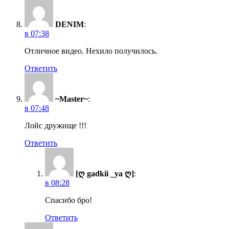
DENIM
:
в 07:38
Отличное видео. Нехило получилось.
Ответить
~Master~
:
в 07:48
Лойс дружище !!!
Ответить
[ღ gadkii _ya ღ]
:
в 08:28
Спасибо бро!
Ответить