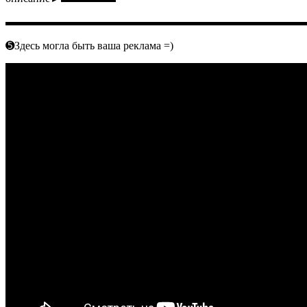
▬▬▬▬▬▬▬▬▬▬▬▬▬▬▬▬▬▬▬▬▬▬▬▬▬▬▬
➎Здесь могла быть ваша реклама =)