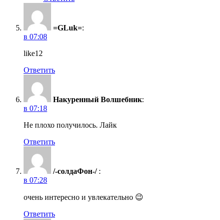
=GLuk=
:
в 07:08
like12
Ответить
Накуренный Волшебник
:
в 07:18
Не плохо получилось. Лайк
Ответить
/-солдаФон-/
:
в 07:28
очень интересно и увлекательно 😉
Ответить