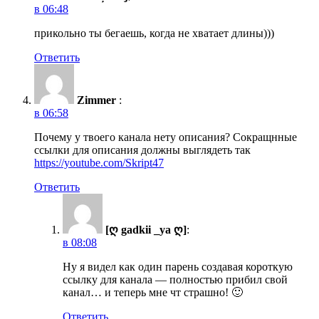
в 06:48
прикольно ты бегаешь, когда не хватает длины)))
Ответить
Zimmer
:
в 06:58
Почему у твоего канала нету описания? Сокращнные
ссылки для описания должны выглядеть так
https://youtube.com/Skript47
Ответить
[ღ gadkii _ya ღ]
:
в 08:08
Ну я видел как один парень создавая короткую
ссылку для канала — полностью прибил свой
канал… и теперь мне чт страшно! 🙂
Ответить