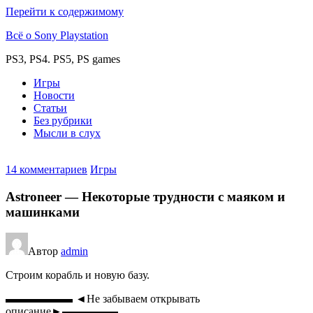
Перейти к содержимому
Всё о Sony Playstation
PS3, PS4. PS5, PS games
Игры
Новости
Статьи
Без рубрики
Мысли в слух
14 комментариев
Игры
Astroneer — Некоторые трудности с маяком и
машинками
Автор
admin
Строим корабль и новую базу.
▬▬▬▬▬▬ ◄Не забываем открывать
описание►▬▬▬▬▬