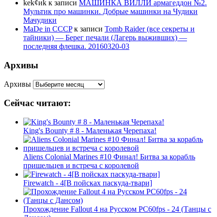
kek¢иk
к записи
МАШИНКА ВИЛЛИ армагеддон №2.
Мультик про машинки. Добрые машинки на Чудики
Мачудики
MaDe in CCCP
к записи
Tomb Raider (все секреты и
тайники) — Берег печали (Лагерь выживших) —
последняя флешка. 20160320-03
Архивы
Архивы
Сейчас читают:
King's Bounty # 8 - Маленькая Черепаха!
Aliens Colonial Marines #10 Финал! Битва за корабль
пришельцев и встреча с королевой
Firewatch - 4[В пойсках паскуда-твари]
Прохождение Fallout 4 на Русском PС60fps - 24 (Танцы с