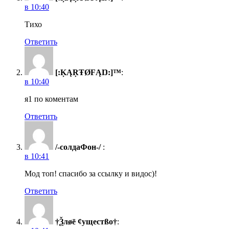
в 10:40
Тихо
Ответить
[:ĶĄŖŦØFĄŊ:]™
:
в 10:40
я1 по коментам
Ответить
/-солдаФон-/
:
в 10:41
Мод топ! спасибо за ссылку и видос)!
Ответить
†Ѯлøē ¢ущестßо†
: