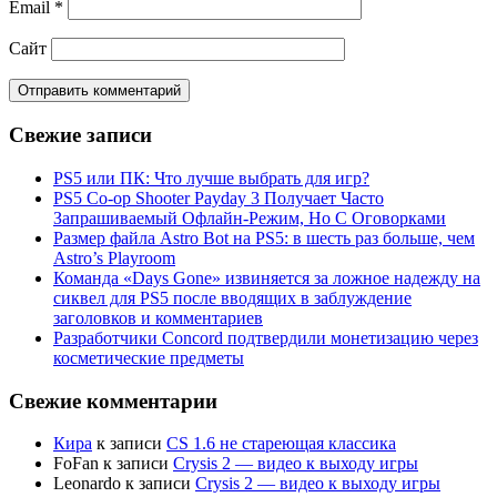
Email
*
Сайт
Свежие записи
PS5 или ПК: Что лучше выбрать для игр?
PS5 Co-op Shooter Payday 3 Получает Часто
Запрашиваемый Офлайн-Режим, Но С Оговорками
Размер файла Astro Bot на PS5: в шесть раз больше, чем
Astro’s Playroom
Команда «Days Gone» извиняется за ложное надежду на
сиквел для PS5 после вводящих в заблуждение
заголовков и комментариев
Разработчики Concord подтвердили монетизацию через
косметические предметы
Свежие комментарии
Кира
к записи
CS 1.6 не стареющая классика
FoFan
к записи
Crysis 2 — видео к выходу игры
Leonardo
к записи
Crysis 2 — видео к выходу игры