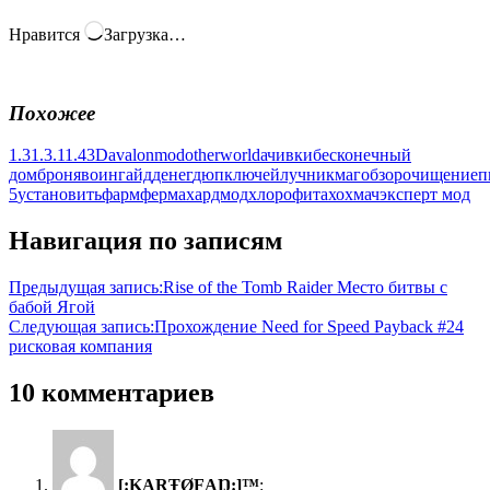
Нравится
Загрузка…
Похожее
1.3
1.3.1
1.4
3D
avalon
mod
otherworld
ачивки
бесконечный
дом
броня
воин
гайд
денег
дюп
ключей
лучник
маг
обзор
очищение
п
5
установить
фарм
ферма
хардмод
хлорофита
хохмач
эксперт мод
Навигация по записям
Предыдущая запись:
Rise of the Tomb Raider Место битвы с
бабой Ягой
Следующая запись:
Прохождение Need for Speed Payback #24
рисковая компания
10 комментариев
[:ĶĄŖŦØFĄŊ:]™
: