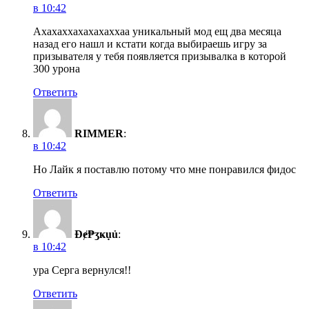
в 10:42
Ахахаххахахахаххаа уникальный мод ещ два месяца
назад его нашл и кстати когда выбираешь игру за
призывателя у тебя появляется призывалка в которой
300 урона
Ответить
RIMMER
:
в 10:42
Но Лайк я поставлю потому что мне понравился фидос
Ответить
Đɇ₱ӡҝụủ
:
в 10:42
ура Серга вернулся!!
Ответить