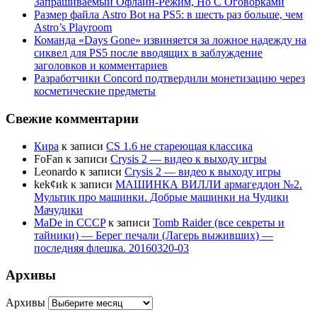
Запрашиваемый Офлайн-Режим, Но С Оговорками
Размер файла Astro Bot на PS5: в шесть раз больше, чем
Astro’s Playroom
Команда «Days Gone» извиняется за ложное надежду на
сиквел для PS5 после вводящих в заблуждение
заголовков и комментариев
Разработчики Concord подтвердили монетизацию через
косметические предметы
Свежие комментарии
Кира
к записи
CS 1.6 не стареющая классика
FoFan
к записи
Crysis 2 — видео к выходу игры
Leonardo
к записи
Crysis 2 — видео к выходу игры
kek¢иk
к записи
МАШИНКА ВИЛЛИ армагеддон №2.
Мультик про машинки. Добрые машинки на Чудики
Мачудики
MaDe in CCCP
к записи
Tomb Raider (все секреты и
тайники) — Берег печали (Лагерь выживших) —
последняя флешка. 20160320-03
Архивы
Архивы