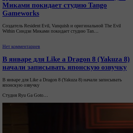
Миками покидает студию Tango
Gameworks
Создатель Resident Evil, Vanquish и оригинальной The Evil
Within Синдзи Миками покидает студию Tan…
Нет комментариев
В январе для Like a Dragon 8 (Yakuza 8)
начали записывать японскую озвучку
В январе для Like a Dragon 8 (Yakuza 8) начали записывать
японскую озвучку
Студия Ryu Ga Goto…