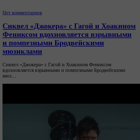
Нет комментариев
Сиквел «Джокера» с Гагой и Хоакином
Фениксом вдохновляется взрывными
и помпезными Бродвейскими
мюзиклами
Сиквел «Джокера» с Гагой и Хоакином Фениксом
вдохновляется взрывными и помпезными Бродвейскими
мюз…