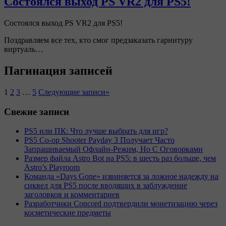
Состоялся выход PS VR2 для PS5!
Состоялся выход PS VR2 для PS5!
Поздравляем все тех, кто смог предзаказать гарнитуру
виртуаль…
Пагинация записей
1
2
3
…
5
Следующие записи
»
Свежие записи
PS5 или ПК: Что лучше выбрать для игр?
PS5 Co-op Shooter Payday 3 Получает Часто
Запрашиваемый Офлайн-Режим, Но С Оговорками
Размер файла Astro Bot на PS5: в шесть раз больше, чем
Astro’s Playroom
Команда «Days Gone» извиняется за ложное надежду на
сиквел для PS5 после вводящих в заблуждение
заголовков и комментариев
Разработчики Concord подтвердили монетизацию через
косметические предметы