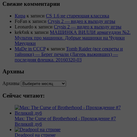
Свежие комментарии
Кира
к записи
CS 1.6 не стареющая классика
FoFan
к записи
Crysis 2 — видео к выходу игры
Leonardo
к записи
Crysis 2 — видео к выходу игры
kek¢иk
к записи
МАШИНКА ВИЛЛИ армагеддон №2.
Мультик про машинки. Добрые машинки на Чудики
Мачудики
MaDe in CCCP
к записи
Tomb Raider (все секреты и
тайники) — Берег печали (Лагерь выживших) —
последняя флешка. 20160320-03
Архивы
Архивы
Сейчас читают:
Max: The Curse of Brotherhood - Прохождение #7
Великий дуб
Deadpool на стриме