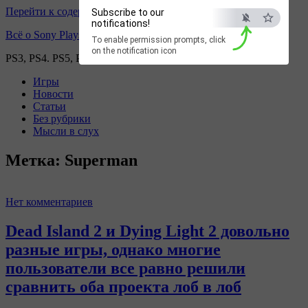
Перейти к содержимому
Subscribe to our
notifications!
Всё о Sony Playstation
To enable permission prompts, click
on the notification icon
PS3, PS4. PS5, PS games
Игры
Новости
Статьи
Без рубрики
Мысли в слух
Метка:
Superman
Нет комментариев
Dead Island 2 и Dying Light 2 довольно
разные игры, однако многие
пользователи все равно решили
сравнить оба проекта лоб в лоб