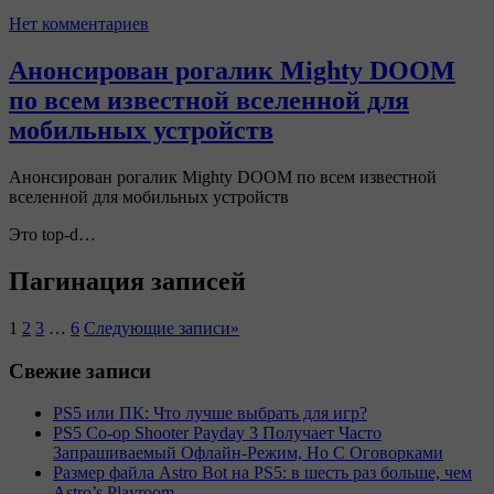
Нет комментариев
Анонсирован рогалик Mighty DOOM
по всем известной вселенной для
мобильных устройств
Анонсирован рогалик Mighty DOOM по всем известной
вселенной для мобильных устройств
Это top-d…
Пагинация записей
1
2
3
…
6
Следующие записи
»
Свежие записи
PS5 или ПК: Что лучше выбрать для игр?
PS5 Co-op Shooter Payday 3 Получает Часто
Запрашиваемый Офлайн-Режим, Но С Оговорками
Размер файла Astro Bot на PS5: в шесть раз больше, чем
Astro’s Playroom