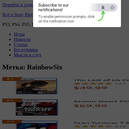
Перейти к содержимому
Subscribe to our
notifications!
Всё о Sony Playstation
To enable permission prompts, click
on the notification icon
PS3, PS4. PS5, PS games
Игры
Новости
Статьи
Без рубрики
Мысли в слух
Метка:
RainbowSix