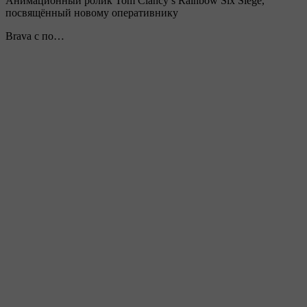
Анимационный ролик Tom Clancy’s Rainbow Six Siege,
посвящённый новому оперативнику
Brava с по…