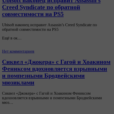
Ubisoft наконец исправит Assassin’s
Creed Syndicate по обратной
совместимости на PS5
Ubisoft наконец исправит Assassin’s Creed Syndicate по
обратной совместимости на PS5
Ещё в ок…
Нет комментариев
Сиквел «Джокера» с Гагой и Хоакином
Фениксом вдохновляется взрывными
и помпезными Бродвейскими
мюзиклами
Сиквел «Джокера» с Гагой и Хоакином Фениксом
вдохновляется взрывными и помпезными Бродвейскими
мюз…