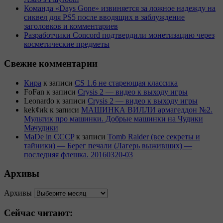
Команда «Days Gone» извиняется за ложное надежду на
сиквел для PS5 после вводящих в заблуждение
заголовков и комментариев
Разработчики Concord подтвердили монетизацию через
косметические предметы
Свежие комментарии
Кира
к записи
CS 1.6 не стареющая классика
FoFan
к записи
Crysis 2 — видео к выходу игры
Leonardo
к записи
Crysis 2 — видео к выходу игры
kek¢иk
к записи
МАШИНКА ВИЛЛИ армагеддон №2.
Мультик про машинки. Добрые машинки на Чудики
Мачудики
MaDe in CCCP
к записи
Tomb Raider (все секреты и
тайники) — Берег печали (Лагерь выживших) —
последняя флешка. 20160320-03
Архивы
Архивы
Сейчас читают: