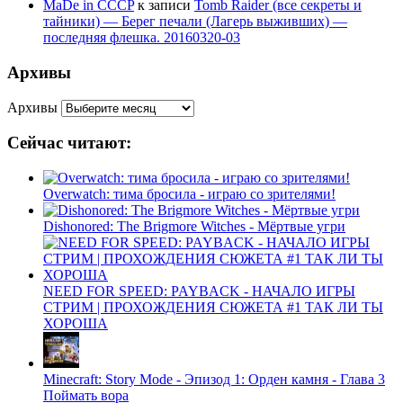
MaDe in CCCP
к записи
Tomb Raider (все секреты и
тайники) — Берег печали (Лагерь выживших) —
последняя флешка. 20160320-03
Архивы
Архивы
Сейчас читают:
Overwatch: тима бросила - играю со зрителями!
Dishonored: The Brigmore Witches - Мёртвые угри
NEED FOR SPEED: PAYBACK - НАЧАЛО ИГРЫ
СТРИМ | ПРОХОЖДЕНИЯ СЮЖЕТА #1 ТАК ЛИ ТЫ
ХОРОША
Minecraft: Story Mode - Эпизод 1: Орден камня - Глава 3
Поймать вора