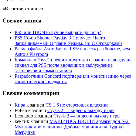
«В соответствии со …
Свежие записи
PS5 или ПК: Что лучше выбрать для игр?
PS5 Co-op Shooter Payday 3 Получает Часто
Запрашиваемый Офлайн-Режим, Но С Оговорками
Размер файла Astro Bot на PS5: в шесть раз больше, чем
Astro’s Playroom
Команда «Days Gone» извиняется за ложное надежду на
сиквел для PS5 после вводящих в заблуждение
заголовков и комментариев
Разработчики Concord подтвердили монетизацию через
косметические предметы
Свежие комментарии
Кира
к записи
CS 1.6 не стареющая классика
FoFan
к записи
Crysis 2 — видео к выходу игры
Leonardo
к записи
Crysis 2 — видео к выходу игры
kek¢иk
к записи
МАШИНКА ВИЛЛИ армагеддон №2.
Мультик про машинки. Добрые машинки на Чудики
Мачудики