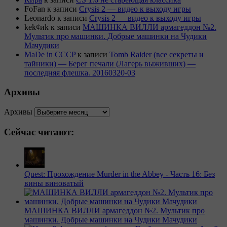
FoFan
к записи
Crysis 2 — видео к выходу игры
Leonardo
к записи
Crysis 2 — видео к выходу игры
kek¢иk
к записи
МАШИНКА ВИЛЛИ армагеддон №2.
Мультик про машинки. Добрые машинки на Чудики
Мачудики
MaDe in CCCP
к записи
Tomb Raider (все секреты и
тайники) — Берег печали (Лагерь выживших) —
последняя флешка. 20160320-03
Архивы
Архивы
Сейчас читают:
Quest: Прохождение Murder in the Abbey - Часть 16: Без
вины виноватый
МАШИНКА ВИЛЛИ армагеддон №2. Мультик про
машинки. Добрые машинки на Чудики Мачудики