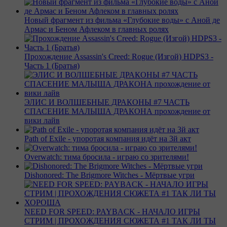
Новый фрагмент из фильма «Глубокие воды» с Аной де
Армас и Беном Афлеком в главных ролях
Прохождение Assassin's Creed: Rogue (Изгой) HDPS3 -
Часть 1 (Братья)
ЭЛИС И ВОЛШЕБНЫЕ ДРАКОНЫ #7 ЧАСТЬ
СПАСЕНИЕ МАЛЫША ДРАКОНА прохождение от
вики лайв
Path of Exile - упоротая компания идёт на 3й акт
Overwatch: тима бросила - играю со зрителями!
Dishonored: The Brigmore Witches - Мёртвые угри
NEED FOR SPEED: PAYBACK - НАЧАЛО ИГРЫ
СТРИМ | ПРОХОЖДЕНИЯ СЮЖЕТА #1 ТАК ЛИ ТЫ