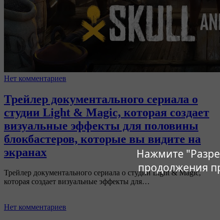
Нет комментариев
Трейлер документального сериала о
студии Light & Magic, которая создает
визуальные эффекты для половины
блокбастеров, которые вы видите на
экранах
Нажмите "Разре
продолжения п
Трейлер документального сериала о студии Light & Magic,
которая создает визуальные эффекты для…
Нет комментариев