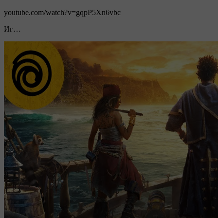
youtube.com/watch?v=gqpP5Xn6vbc
Иг…