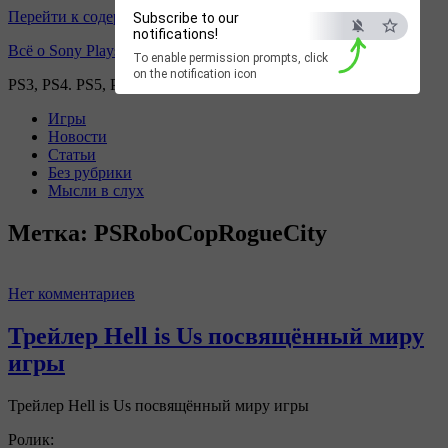
Перейти к содержимому
Subscribe to our
notifications!
Всё о Sony Playstation
To enable permission prompts, click
on the notification icon
PS3, PS4. PS5, PS games
Игры
Новости
Статьи
Без рубрики
Мысли в слух
Метка:
PSRoboCopRogueCity
Нет комментариев
Трейлер Hell is Us посвящённый миру
игры
Трейлер Hell is Us посвящённый миру игры
Ролик: