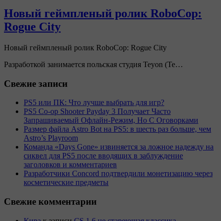
Новый геймпленый ролик RoboCop:
Rogue City
Новый геймпленый ролик RoboCop: Rogue City
Разработкой занимается польская студия Teyon (Te…
Свежие записи
PS5 или ПК: Что лучше выбрать для игр?
PS5 Co-op Shooter Payday 3 Получает Часто
Запрашиваемый Офлайн-Режим, Но С Оговорками
Размер файла Astro Bot на PS5: в шесть раз больше, чем
Astro’s Playroom
Команда «Days Gone» извиняется за ложное надежду на
сиквел для PS5 после вводящих в заблуждение
заголовков и комментариев
Разработчики Concord подтвердили монетизацию через
косметические предметы
Свежие комментарии
Кира
к записи
CS 1.6 не стареющая классика