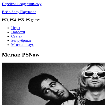
Перейти к содержимому
Всё о Sony Playstation
PS3, PS4. PS5, PS games
Игры
Новости
Статьи
Без рубрики
Мысли в слух
Метка:
PSNow