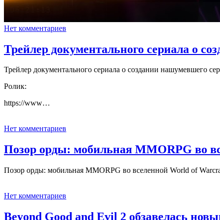
Нет комментариев
Трейлер документального сериала о со
Трейлер документального сериала о создании нашумевшего се
Ролик:
https://www…
Нет комментариев
Позор орды: мобильная MMORPG во все
Позор орды: мобильная MMORPG во вселенной World of Warcra
Нет комментариев
Beyond Good and Evil 2 обзавелась но