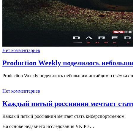
Нет комментариев
Production Weekly поделилось небольш
Production Weekly поделилось небольшим инсайдом о съёмках
Нет комментариев
Каждый пятый россиянин мечтает стат
Каждый пятый россиянин мечтает стать киберспортсменом
На основе недавнего исследования VK Pla…