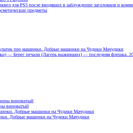
иквел для PS5 после вводящих в заблуждение заголовков и комм
осметические предметы
тик про машинки. Добрые машинки на Чудики Мачудики
ники) — Берег печали (Лагерь выживших) — последняя флешка. 2
вины виноватый
и. Добрые машинки на Чудики Мачудики