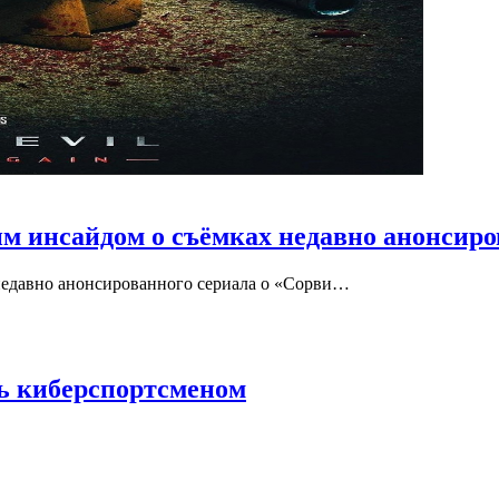
им инсайдом о съёмках недавно анонсиро
 недавно анонсированного сериала о «Сорви…
ь киберспортсменом