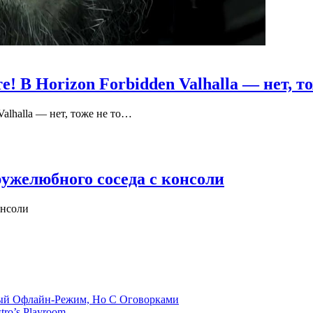
е! В Horizon Forbidden Valhalla — нет, т
Valhalla — нет, тоже не то…
ужелюбного соседа с консоли
онсоли
емый Офлайн-Режим, Но С Оговорками
tro’s Playroom