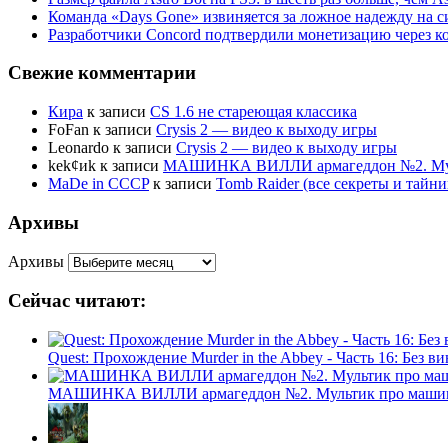
Команда «Days Gone» извиняется за ложное надежду на с
Разработчики Concord подтвердили монетизацию через к
Свежие комментарии
Кира
к записи
CS 1.6 не стареющая классика
FoFan
к записи
Crysis 2 — видео к выходу игры
Leonardo
к записи
Crysis 2 — видео к выходу игры
kek¢иk
к записи
МАШИНКА ВИЛЛИ армагеддон №2. Муль
MaDe in CCCP
к записи
Tomb Raider (все секреты и тай
Архивы
Архивы
Сейчас читают:
Quest: Прохождение Murder in the Abbey - Часть 16: Без 
МАШИНКА ВИЛЛИ армагеддон №2. Мультик про машинк