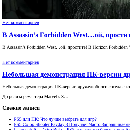
Нет комментариев
В Assassin’s Forbidden West…ой, простит
В Assassin’s Forbidden West…ой, простите! В Horizon Forbidden 
Нет комментариев
Небольшая демонстрация ПК-версии др
Небольшая демонстрация ПК-версии дружелюбного соседа с к
До релиза ремастера Marvel’s S…
Свежие записи
PS5 или ПК: Что лучше выбрать для игр?
PS5 Co-op Shooter Payday 3 Получает Часто Запрашива
Размер файла Astro Bot на PS5: в шесть раз больше, чем As