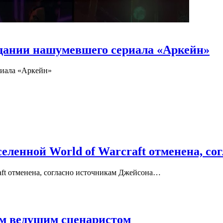
здании нашумевшего сериала «Аркейн»
риала «Аркейн»
ленной World of Warcraft отменена, со
ft отменена, согласно источникам Джейсона…
вым ведущим сценаристом