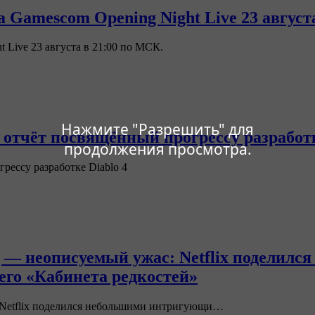
на Gamescom Opening Night Live 23 август
t Live 23 августа в 21:00 по МСК.
Нажмите "Разрешить" для
 отчёт посвящённый прогрессу разработк
продолжения просмотра.
рессу разработке Diablo 4
ед — неописуемый ужас: Netflix подели
его «Кабинета редкостей»
: Netflix поделился небольшими интригующи…