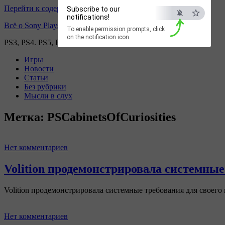
Перейти к содержимому
Subscribe to our
Запретить
Раз
notifications!
Всё о Sony Playstation
To enable permission prompts, click
on the notification icon
PS3, PS4. PS5, PS games
Игры
Новости
Статьи
Без рубрики
Мысли в слух
Метка:
PSCabinetsOfCuriosities
Нет комментариев
Volition продемонстрировала системные
Volition продемонстрировала системные требования для своего 
Нет комментариев