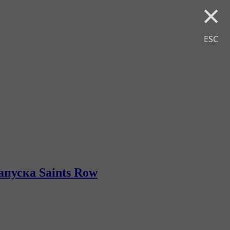
×
ESC
апуска Saints Row