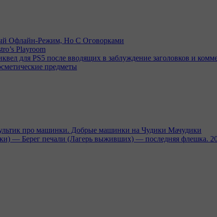
емый Офлайн-Режим, Но С Оговорками
tro’s Playroom
иквел для PS5 после вводящих в заблуждение заголовков и комм
осметические предметы
тик про машинки. Добрые машинки на Чудики Мачудики
ники) — Берег печали (Лагерь выживших) — последняя флешка. 2