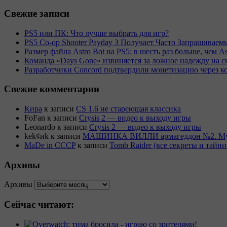
Свежие записи
PS5 или ПК: Что лучше выбрать для игр?
PS5 Co-op Shooter Payday 3 Получает Часто Запрашива
Размер файла Astro Bot на PS5: в шесть раз больше, чем As
Команда «Days Gone» извиняется за ложное надежду на с
Разработчики Concord подтвердили монетизацию через к
Свежие комментарии
Кира
к записи
CS 1.6 не стареющая классика
FoFan
к записи
Crysis 2 — видео к выходу игры
Leonardo
к записи
Crysis 2 — видео к выходу игры
kek¢иk
к записи
МАШИНКА ВИЛЛИ армагеддон №2. Муль
MaDe in CCCP
к записи
Tomb Raider (все секреты и тай
Архивы
Архивы
Сейчас читают: