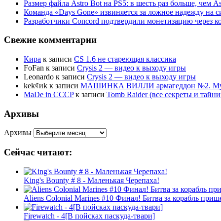
Размер файла Astro Bot на PS5: в шесть раз больше, чем As
Команда «Days Gone» извиняется за ложное надежду на с
Разработчики Concord подтвердили монетизацию через к
Свежие комментарии
Кира
к записи
CS 1.6 не стареющая классика
FoFan
к записи
Crysis 2 — видео к выходу игры
Leonardo
к записи
Crysis 2 — видео к выходу игры
kek¢иk
к записи
МАШИНКА ВИЛЛИ армагеддон №2. Муль
MaDe in CCCP
к записи
Tomb Raider (все секреты и тай
Архивы
Архивы
Сейчас читают:
King's Bounty # 8 - Маленькая Черепаха!
Aliens Colonial Marines #10 Финал! Битва за корабль приш
Firewatch - 4[В пойсках паскуда-твари]