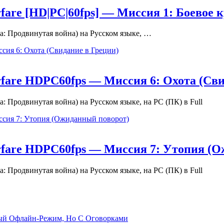
fare [HD|PC|60fps] — Миссия 1: Боевое 
га: Продвинутая война) на Русском языке, …
rfare HDPC60fps — Миссия 6: Охота (Сви
а: Продвинутая война) на Русском языке, на PC (ПК) в Full
arfare HDPC60fps — Миссия 7: Утопия (
а: Продвинутая война) на Русском языке, на PC (ПК) в Full
емый Офлайн-Режим, Но С Оговорками