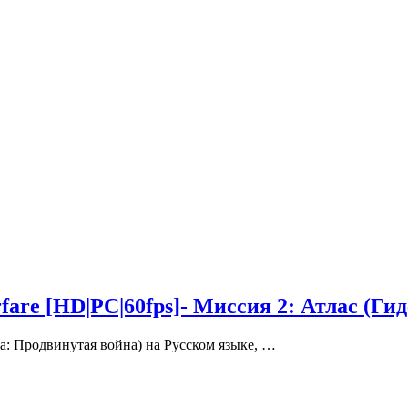
fare [HD|PC|60fps]- Миссия 2: Атлас (Ги
га: Продвинутая война) на Русском языке, …