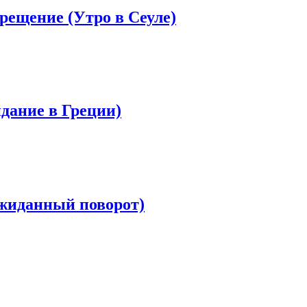
крещение (Утро в Сеуле)
дание в Греции)
Ожиданный поворот)