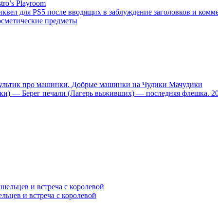
tro’s Playroom
иквел для PS5 после вводящих в заблуждение заголовков и комм
осметические предметы
тик про машинки. Добрые машинки на Чудики Мачудики
ники) — Берег печали (Лагерь выживших) — последняя флешка. 2
ельцев и встреча с королевой