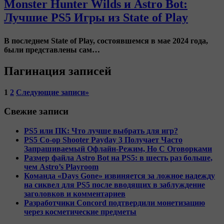
Monster Hunter Wilds и Astro Bot:
Лучшие PS5 Игры из State of Play
В последнем
State of Play
, состоявшемся в мае 2024 года,
были представлены сам…
Пагинация записей
1
2
Следующие записи
»
Свежие записи
PS5 или ПК: Что лучше выбрать для игр?
PS5 Co-op Shooter Payday 3 Получает Часто
Запрашиваемый Офлайн-Режим, Но С Оговорками
Размер файла Astro Bot на PS5: в шесть раз больше,
чем Astro’s Playroom
Команда «Days Gone» извиняется за ложное надежду
на сиквел для PS5 после вводящих в заблуждение
заголовков и комментариев
Разработчики Concord подтвердили монетизацию
через косметические предметы