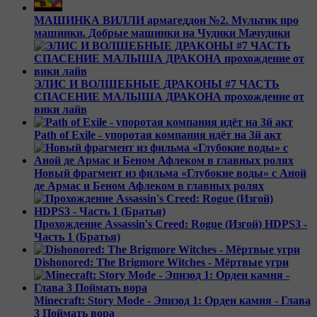
МАШИНКА ВИЛЛИ армагеддон №2. Мультик про
машинки. Добрые машинки на Чудики Мачудики
ЭЛИС И ВОЛШЕБНЫЕ ДРАКОНЫ #7 ЧАСТЬ
СПАСЕНИЕ МАЛЫША ДРАКОНА прохождение от
вики лайв
Path of Exile - упоротая компания идёт на 3й акт
Новый фрагмент из фильма «Глубокие воды» с Аной
де Армас и Беном Афлеком в главных ролях
Прохождение Assassin's Creed: Rogue (Изгой) HDPS3 -
Часть 1 (Братья)
Dishonored: The Brigmore Witches - Мёртвые угри
Minecraft: Story Mode - Эпизод 1: Орден камня - Глава
3 Поймать вора