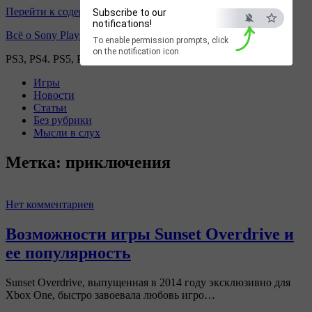
Перейти к содержимому
Subscribe to our
notifications!
Всё о Sony Playstation
To enable permission prompts, click
on the notification icon
PS3, PS4. PS5, PS games
Игры
Новости
Статьи
Без рубрики
Мысли в слух
Метка:
приключения
Нет комментариев
Возможности игры Sunset Overdrive и
ее популярность
Sunset Overdrive, выпущенная в 2014 году эксклюзивно для
Xbox One, быстро завоевала любовь игро…