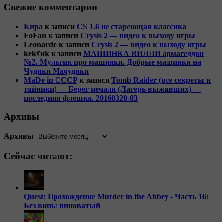
Свежие комментарии
Кира
к записи
CS 1.6 не стареющая классика
FoFan
к записи
Crysis 2 — видео к выходу игры
Leonardo
к записи
Crysis 2 — видео к выходу игры
kek¢иk
к записи
МАШИНКА ВИЛЛИ армагеддон
№2. Мультик про машинки. Добрые машинки на
Чудики Мачудики
MaDe in CCCP
к записи
Tomb Raider (все секреты и
тайники) — Берег печали (Лагерь выживших) —
последняя флешка. 20160320-03
Архивы
Архивы
Сейчас читают:
Quest: Прохождение Murder in the Abbey - Часть 16:
Без вины виноватый