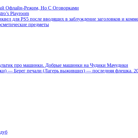
емый Офлайн-Режим, Но С Оговорками
tro’s Playroom
иквел для PS5 после вводящих в заблуждение заголовков и комм
осметические предметы
тик про машинки. Добрые машинки на Чудики Мачудики
ники) — Берег печали (Лагерь выживших) — последняя флешка. 2
 дуб