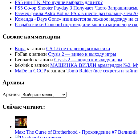
PS5 или ПК: Что лучше выбрать для игр?
PS5 Co-op Shooter Payday 3 Получает Часто Запрашива
Размер файла Astro Bot на PS5: в шесть раз больше, чем As
Команда «Days Gone» извиняется за ложное надежду на с
Разработчики Concord подтвердили монетизацию через к
Свежие комментарии
Кира
к записи
CS 1.6 не стареющая классика
FoFan
к записи
Crysis 2 — видео к выходу игры
Leonardo
к записи
Crysis 2 — видео к выходу игры
kek¢иk
к записи
МАШИНКА ВИЛЛИ армагеддон №2. Муль
MaDe in CCCP
к записи
Tomb Raider (все секреты и тай
Архивы
Архивы
Сейчас читают:
Max: The Curse of Brotherhood - Прохождение #7 Великий