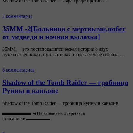
Shadow of the Tomb Raider — Лара крофт против …
2 комментария
35MM -2[Больница с мертвыми,побег
от медведя и ночная вылазка]
35MM — это постапокалиптическая история о двух
путешественниках, путь которых пролегает через города …
6 комментариев
Shadow of the Tomb Raider — гробница
Руины в каньоне
Shadow of the Tomb Raider — гробница Руины в каньоне
▬▬▬▬▬▬ ◄Не забываем открывать
описание►▬▬▬▬▬