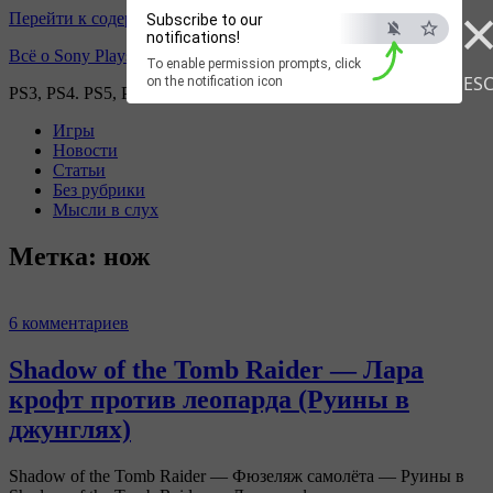
Перейти к содержимому
Subscribe to our
notifications!
Всё о Sony Playstation
To enable permission prompts, click
ES
on the notification icon
PS3, PS4. PS5, PS games
Игры
Новости
Статьи
Без рубрики
Мысли в слух
Метка:
нож
6 комментариев
Shadow of the Tomb Raider — Лара
крофт против леопарда (Руины в
джунглях)
Shadow of the Tomb Raider — Фюзеляж самолёта — Руины в