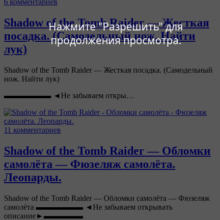
6 комментариев
Shadow of the Tomb Raider — Жесткая
Нажмите "Разрешить" для
посадка. (Самодельный нож. Найти
продолжения просмотра.
лук)
Shadow of the Tomb Raider — Жесткая посадка. (Самодельный
нож. Найти лук)
▬▬▬▬▬▬ ◄Не забываем откры…
11 комментариев
Shadow of the Tomb Raider — Обломки
самолёта — Фюзеляж самолёта.
Леопарды.
Shadow of the Tomb Raider — Обломки самолёта — Фюзеляж
самолёта ▬▬▬▬▬▬ ◄Не забываем открывать
описание►▬▬▬▬▬