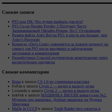
▬▬▬▬▬▬▬▬▬▬▬▬▬▬▬▬▬▬▬▬▬▬▬▬▬▬▬
Свежие записи
PS5 или ПК: Что лучше выбрать для игр?
PS5 Co-op Shooter Payday 3 Получает Часто
Запрашиваемый Офлайн-Режим, Но С Оговорками
Размер файла Astro Bot на PS5: в шесть раз больше, чем
Astro’s Playroom
Команда «Days Gone» извиняется за ложное надежду на
сиквел для PS5 после вводящих в заблуждение
заголовков и комментариев
Разработчики Concord подтвердили монетизацию через
косметические предметы
Свежие комментарии
Кира
к записи
CS 1.6 не стареющая классика
FoFan
к записи
Crysis 2 — видео к выходу игры
Leonardo
к записи
Crysis 2 — видео к выходу игры
kek¢иk
к записи
МАШИНКА ВИЛЛИ армагеддон №2.
Мультик про машинки. Добрые машинки на Чудики
Мачудики
MaDe in CCCP
к записи
Tomb Raider (все секреты и