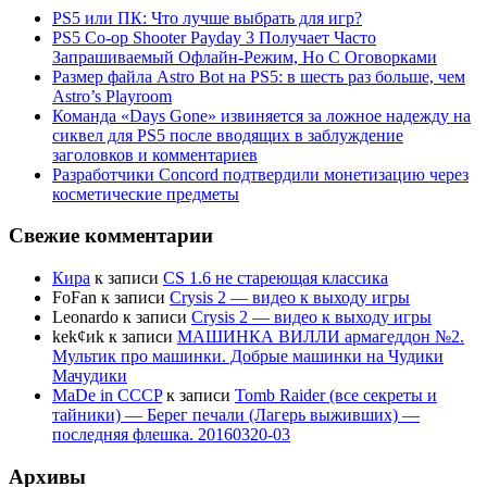
PS5 или ПК: Что лучше выбрать для игр?
PS5 Co-op Shooter Payday 3 Получает Часто
Запрашиваемый Офлайн-Режим, Но С Оговорками
Размер файла Astro Bot на PS5: в шесть раз больше, чем
Astro’s Playroom
Команда «Days Gone» извиняется за ложное надежду на
сиквел для PS5 после вводящих в заблуждение
заголовков и комментариев
Разработчики Concord подтвердили монетизацию через
косметические предметы
Свежие комментарии
Кира
к записи
CS 1.6 не стареющая классика
FoFan
к записи
Crysis 2 — видео к выходу игры
Leonardo
к записи
Crysis 2 — видео к выходу игры
kek¢иk
к записи
МАШИНКА ВИЛЛИ армагеддон №2.
Мультик про машинки. Добрые машинки на Чудики
Мачудики
MaDe in CCCP
к записи
Tomb Raider (все секреты и
тайники) — Берег печали (Лагерь выживших) —
последняя флешка. 20160320-03
Архивы