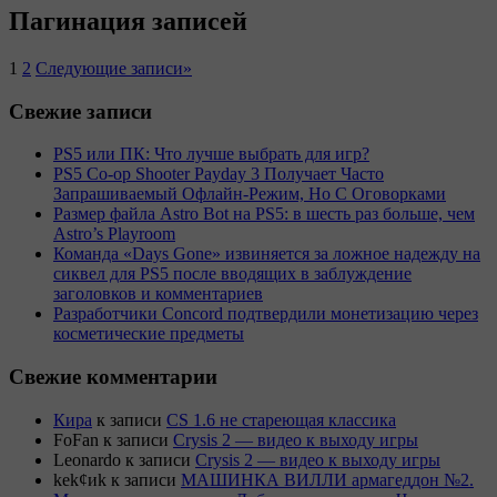
Пагинация записей
1
2
Следующие записи
»
Свежие записи
PS5 или ПК: Что лучше выбрать для игр?
PS5 Co-op Shooter Payday 3 Получает Часто
Запрашиваемый Офлайн-Режим, Но С Оговорками
Размер файла Astro Bot на PS5: в шесть раз больше, чем
Astro’s Playroom
Команда «Days Gone» извиняется за ложное надежду на
сиквел для PS5 после вводящих в заблуждение
заголовков и комментариев
Разработчики Concord подтвердили монетизацию через
косметические предметы
Свежие комментарии
Кира
к записи
CS 1.6 не стареющая классика
FoFan
к записи
Crysis 2 — видео к выходу игры
Leonardo
к записи
Crysis 2 — видео к выходу игры
kek¢иk
к записи
МАШИНКА ВИЛЛИ армагеддон №2.