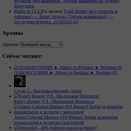
Мультик про машинки. Добрые машинки на Чудики
Мачудики
MaDe in CCCP
к записи
Tomb Raider (все секреты и
тайники) — Берег печали (Лагерь выживших) —
последняя флешка. 20160320-03
Архивы
Архивы
Сейчас читают:
ЛАБОРАТОРИЯ ► Aliens vs Predator ► Predator #5
Crysis 2 - Ностальгический стрим
King's Bounty # 8 - Маленькая Черепаха!
Aliens Colonial Marines #10 Финал! Битва за корабль
пришельцев и встреча с королевой