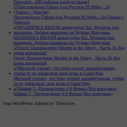
Firewatch - 4[В пойсках паскуда-твари]
Прохождение Fallout 4 на Русском PС60fps - 24 (Танцы с
Дансом)
МАШИНКА ВИЛЛИ армагеддон №2. Мультик про
машинки. Добрые машинки на Чудики Мачудики
Quest: Прохождение Murder in the Abbey - Часть 16: Без
вины виноватый
Microsoft считает, что Sony платит разработчикам, чтобы
те не добавляли свои игры в Game Pass
Мафия 3 - Прохождение # 6 Финал (Все концовки)
Тема WordPress: Admiral от ThemeZee.