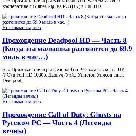
Это Прохождение игры Saints Row 3 на Русском языке в
кооперативе с Guinea Pig, на PC (ПК) в Full HD
Нет комментариев
Прохождение Deadpool HD — Часть 8
(Когда эта малышка разгонится до 69.9
миль в час…)
Это Прохождение игры Deadpool на Русском языке, на ПК
(PC) в Full HD 1080p. Дэдпул (Уэйд Уинстон Уилсон англ.
Deadpool,
Нет комментариев
Прохождение Call of Duty: Ghosts на
Русском PC — Часть 4 (Легенды
вечны)