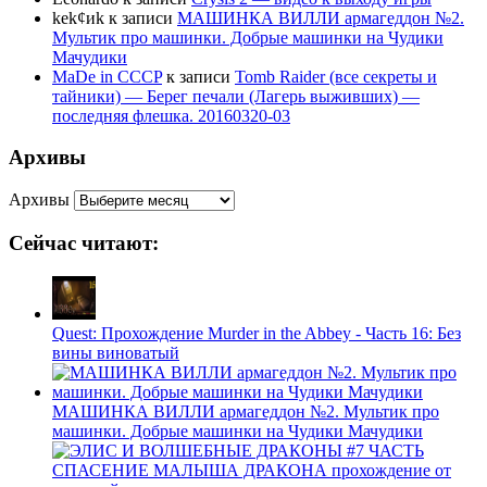
kek¢иk
к записи
МАШИНКА ВИЛЛИ армагеддон №2.
Мультик про машинки. Добрые машинки на Чудики
Мачудики
MaDe in CCCP
к записи
Tomb Raider (все секреты и
тайники) — Берег печали (Лагерь выживших) —
последняя флешка. 20160320-03
Архивы
Архивы
Сейчас читают:
Quest: Прохождение Murder in the Abbey - Часть 16: Без
вины виноватый
МАШИНКА ВИЛЛИ армагеддон №2. Мультик про
машинки. Добрые машинки на Чудики Мачудики