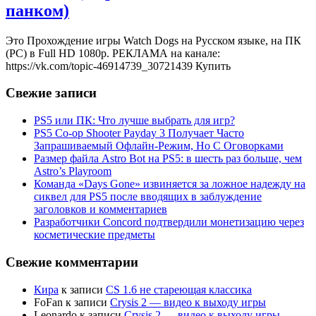
панком)
Это Прохождение игры Watch Dogs на Русском языке, на ПК
(PC) в Full HD 1080p. РЕКЛАМА на канале:
https://vk.com/topic-46914739_30721439 Купить
Свежие записи
PS5 или ПК: Что лучше выбрать для игр?
PS5 Co-op Shooter Payday 3 Получает Часто
Запрашиваемый Офлайн-Режим, Но С Оговорками
Размер файла Astro Bot на PS5: в шесть раз больше, чем
Astro’s Playroom
Команда «Days Gone» извиняется за ложное надежду на
сиквел для PS5 после вводящих в заблуждение
заголовков и комментариев
Разработчики Concord подтвердили монетизацию через
косметические предметы
Свежие комментарии
Кира
к записи
CS 1.6 не стареющая классика
FoFan
к записи
Crysis 2 — видео к выходу игры
Leonardo
к записи
Crysis 2 — видео к выходу игры