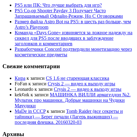
PS5 или ПК: Что лучше выбрать для игр?
PS5 Co-op Shooter Payday 3 Получает Часто
Запрашиваемый Офлайн-Режим, Но С Оговорками
Размер файла Astro Bot на PS5: в шесть раз больше, чем
Astro’s Playroom
Команда «Days Gone» извиняется за ложное надежду на
сиквел для PS5 после вводящих в заблуждение
заголовков и комментариев
Разработчики Concord подтвердили монетизацию через
косметические предметы
Свежие комментарии
Кира
к записи
CS 1.6 не стареющая классика
FoFan
к записи
Crysis 2 — видео к выходу игры
Leonardo
к записи
Crysis 2 — видео к выходу игры
kek¢иk
к записи
МАШИНКА ВИЛЛИ армагеддон №2.
Мультик про машинки. Добрые машинки на Чудики
Мачудики
MaDe in CCCP
к записи
Tomb Raider (все секреты и
тайники) — Берег печали (Лагерь выживших) —
последняя флешка. 20160320-03
Архивы