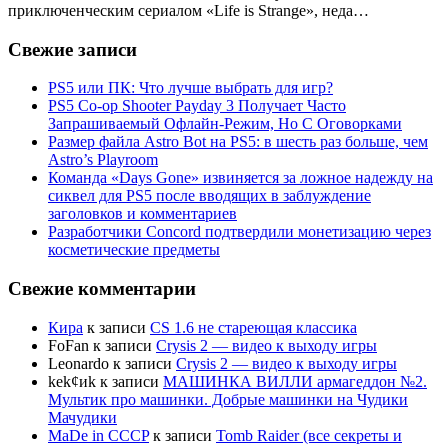
приключенческим сериалом «Life is Strange», неда…
Свежие записи
PS5 или ПК: Что лучше выбрать для игр?
PS5 Co-op Shooter Payday 3 Получает Часто
Запрашиваемый Офлайн-Режим, Но С Оговорками
Размер файла Astro Bot на PS5: в шесть раз больше, чем
Astro’s Playroom
Команда «Days Gone» извиняется за ложное надежду на
сиквел для PS5 после вводящих в заблуждение
заголовков и комментариев
Разработчики Concord подтвердили монетизацию через
косметические предметы
Свежие комментарии
Кира
к записи
CS 1.6 не стареющая классика
FoFan
к записи
Crysis 2 — видео к выходу игры
Leonardo
к записи
Crysis 2 — видео к выходу игры
kek¢иk
к записи
МАШИНКА ВИЛЛИ армагеддон №2.
Мультик про машинки. Добрые машинки на Чудики
Мачудики
MaDe in CCCP
к записи
Tomb Raider (все секреты и