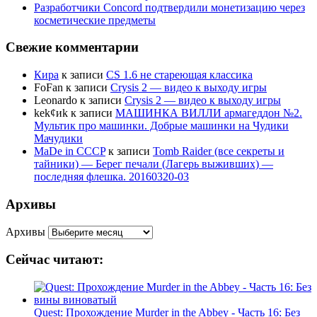
Разработчики Concord подтвердили монетизацию через
косметические предметы
Свежие комментарии
Кира
к записи
CS 1.6 не стареющая классика
FoFan
к записи
Crysis 2 — видео к выходу игры
Leonardo
к записи
Crysis 2 — видео к выходу игры
kek¢иk
к записи
МАШИНКА ВИЛЛИ армагеддон №2.
Мультик про машинки. Добрые машинки на Чудики
Мачудики
MaDe in CCCP
к записи
Tomb Raider (все секреты и
тайники) — Берег печали (Лагерь выживших) —
последняя флешка. 20160320-03
Архивы
Архивы
Сейчас читают:
Quest: Прохождение Murder in the Abbey - Часть 16: Без