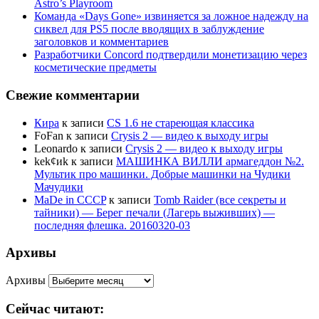
Astro’s Playroom
Команда «Days Gone» извиняется за ложное надежду на
сиквел для PS5 после вводящих в заблуждение
заголовков и комментариев
Разработчики Concord подтвердили монетизацию через
косметические предметы
Свежие комментарии
Кира
к записи
CS 1.6 не стареющая классика
FoFan
к записи
Crysis 2 — видео к выходу игры
Leonardo
к записи
Crysis 2 — видео к выходу игры
kek¢иk
к записи
МАШИНКА ВИЛЛИ армагеддон №2.
Мультик про машинки. Добрые машинки на Чудики
Мачудики
MaDe in CCCP
к записи
Tomb Raider (все секреты и
тайники) — Берег печали (Лагерь выживших) —
последняя флешка. 20160320-03
Архивы
Архивы
Сейчас читают: