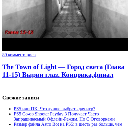
89 комментариев
The Town of Light — Город света (Глава
11-15) Вырви глаз. Концовка,финал
…
Свежие записи
PS5 или ПК: Что лучше выбрать для игр?
PS5 Co-op Shooter Payday 3 Получает Часто
Запрашиваемый Офлайн-Режим, Но С Оговорками
Размер файла Astro Bot на PS5: в шесть раз больше, чем