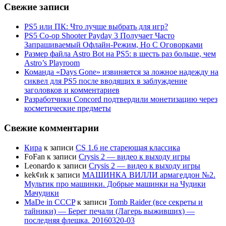
Свежие записи
PS5 или ПК: Что лучше выбрать для игр?
PS5 Co-op Shooter Payday 3 Получает Часто
Запрашиваемый Офлайн-Режим, Но С Оговорками
Размер файла Astro Bot на PS5: в шесть раз больше, чем
Astro’s Playroom
Команда «Days Gone» извиняется за ложное надежду на
сиквел для PS5 после вводящих в заблуждение
заголовков и комментариев
Разработчики Concord подтвердили монетизацию через
косметические предметы
Свежие комментарии
Кира
к записи
CS 1.6 не стареющая классика
FoFan
к записи
Crysis 2 — видео к выходу игры
Leonardo
к записи
Crysis 2 — видео к выходу игры
kek¢иk
к записи
МАШИНКА ВИЛЛИ армагеддон №2.
Мультик про машинки. Добрые машинки на Чудики
Мачудики
MaDe in CCCP
к записи
Tomb Raider (все секреты и
тайники) — Берег печали (Лагерь выживших) —
последняя флешка. 20160320-03