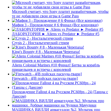
Microsoft считает, что Sony платит разработчикам, чтобы
те не добавляли свои игры в Game Pass
Мафия 3 - Прохождение # 6 Финал (Все концовки)
ЛАБОРАТОРИЯ ► Aliens vs Predator ► Predator #5
Crysis 2 - Ностальгический стрим
King's Bounty # 8 - Маленькая Черепаха!
Aliens Colonial Marines #10 Финал! Битва за корабль
пришельцев и встреча с королевой
Firewatch - 4[В пойсках паскуда-твари]
Прохождение Fallout 4 на Русском PС60fps - 24 (Танцы с
Дансом)
МАШИНКА ВИЛЛИ армагеддон №2. Мультик про