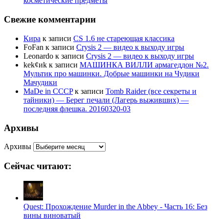
косметические предметы
Свежие комментарии
Кира
к записи
CS 1.6 не стареющая классика
FoFan
к записи
Crysis 2 — видео к выходу игры
Leonardo
к записи
Crysis 2 — видео к выходу игры
kek¢иk
к записи
МАШИНКА ВИЛЛИ армагеддон №2.
Мультик про машинки. Добрые машинки на Чудики
Мачудики
MaDe in CCCP
к записи
Tomb Raider (все секреты и
тайники) — Берег печали (Лагерь выживших) —
последняя флешка. 20160320-03
Архивы
Архивы
Сейчас читают:
Quest: Прохождение Murder in the Abbey - Часть 16: Без
вины виноватый