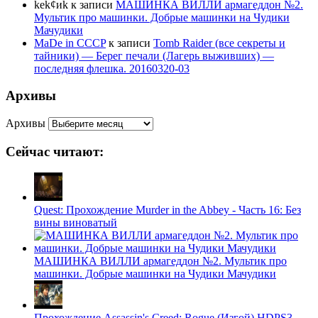
kek¢иk
к записи
МАШИНКА ВИЛЛИ армагеддон №2.
Мультик про машинки. Добрые машинки на Чудики
Мачудики
MaDe in CCCP
к записи
Tomb Raider (все секреты и
тайники) — Берег печали (Лагерь выживших) —
последняя флешка. 20160320-03
Архивы
Архивы
Сейчас читают:
Quest: Прохождение Murder in the Abbey - Часть 16: Без
вины виноватый
МАШИНКА ВИЛЛИ армагеддон №2. Мультик про
машинки. Добрые машинки на Чудики Мачудики
Прохождение Assassin's Creed: Rogue (Изгой) HDPS3 -