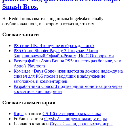
Smash Bros.
На Reddit пользователь под ником hugeleakeractually
опубликовал пост, в котором рассказал, что сту…
Свежие записи
PS5 или ПК: Что лучше выбрать для игр?
PS5 Co-op Shooter Payday 3 Получает Часто
Запрашиваемый Офлайн-Режим, Но С Оговорками
Размер файла Astro Bot на PS5: в шесть раз больше, чем
Astro’s Playroom
Команда «Days Gone» извиняется за ложное надежду на
сиквел для PS5 после вводящих в заблуждение
заголовков и комментариев
Разработчики Concord подтвердили монетизацию через
косметические предметы
Свежие комментарии
Кира
к записи
CS 1.6 не стареющая классика
FoFan
к записи
Crysis 2 — видео к выходу игры
Leonardo
к записи
Crysis 2 — видео к выходу игры