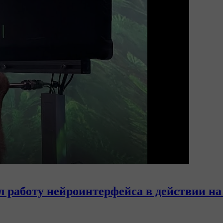
л работу нейроинтерфейса в действии на