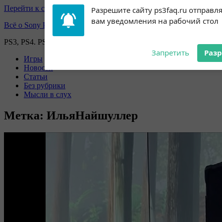
Перейти к содержимому
Subscribe to our
Разрешите сайту ps3faq.ru отправл
notifications!
вам уведомления на рабочий стол
Всё о Sony Playstation
To enable permission prompts, click
on the notification icon
PS3, PS4. PS5, PS games
Запретить
Раз
Игры
Новости
Статьи
Без рубрики
Мысли в слух
Метка:
ИльяНайшуллер