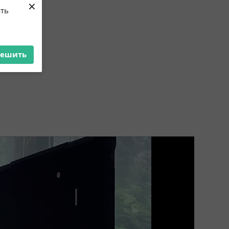
×
ять
решить