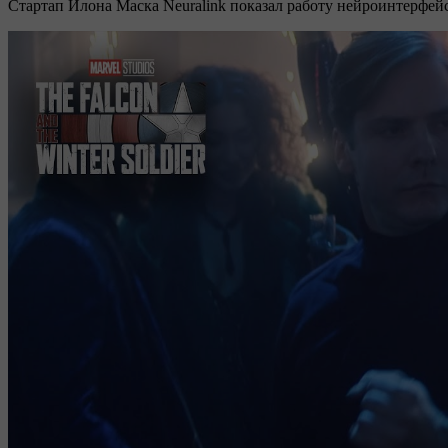
Стартап Илона Маска Neuralink показал работу нейроинтерфей