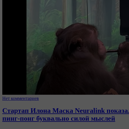
Нет комментариев
Стартап Илона Маска Neuralink показа
пинг-понг буквально силой мыслей