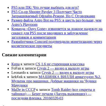
PS5 или ПК: Что лучше выбрать для игр?
PS5 Co-op Shooter Payday 3 Получает Часто
Запрашиваемый Офлайн-Режим, Но С Оговорками
Размер файла Astro Bot на PS5: в шесть раз больше, чем
Astro’s Playroom
Команда «Days Gone» извиняется за ложное надежду на
сиквел для PS5 после вводящих в заблуждение
заголовков и комментариев
Разработчики Concord подтвердили монетизацию через
косметические предметы
Свежие комментарии
Кира
к записи
CS 1.6 не стареющая классика
FoFan
к записи
Crysis 2 — видео к выходу игры
Leonardo
к записи
Crysis 2 — видео к выходу игры
kek¢иk
к записи
МАШИНКА ВИЛЛИ армагеддон №2.
Мультик про машинки. Добрые машинки на Чудики
Мачудики
MaDe in CCCP
к записи
Tomb Raider (все секреты и
тайники) — Берег печали (Лагерь выживших) —
последняя флешка. 20160320-03