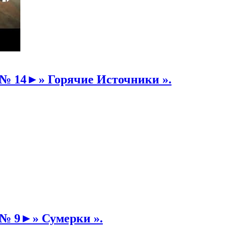
№ 14►» Горячие Источники ».
 № 9►» Сумерки ».