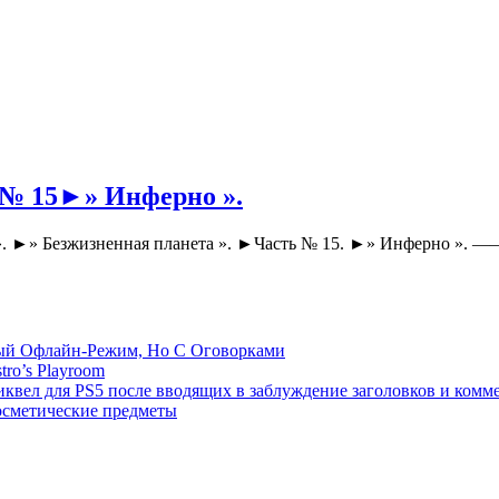
 № 15►» Инферно ».
t ». ►» Безжизненная планета ». ►Часть № 15. ►» Инферно ».
емый Офлайн-Режим, Но С Оговорками
tro’s Playroom
иквел для PS5 после вводящих в заблуждение заголовков и комм
осметические предметы