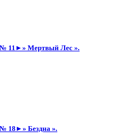
 № 11►» Мертвый Лес ».
№ 18►» Бездна ».