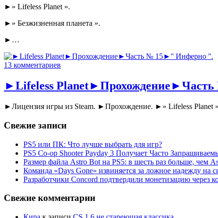
►» Lifeless Planet ».
►» Безжизненная планета ».
►…
13 комментариев
►Lifeless Planet►Прохождение►Часть
►Лицензия игры из Steam. ►Прохождение. ►» Lifeless Plane
Свежие записи
PS5 или ПК: Что лучше выбрать для игр?
PS5 Co-op Shooter Payday 3 Получает Часто Запрашива
Размер файла Astro Bot на PS5: в шесть раз больше, чем As
Команда «Days Gone» извиняется за ложное надежду на с
Разработчики Concord подтвердили монетизацию через к
Свежие комментарии
Кира
к записи
CS 1.6 не стареющая классика