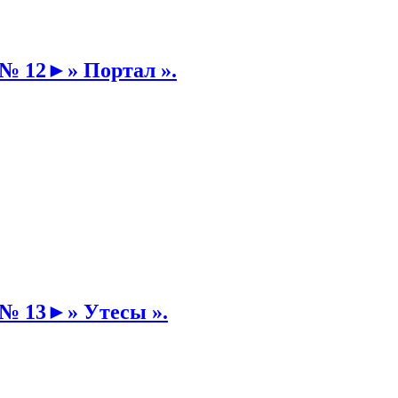
№ 12►» Портал ».
 № 13►» Утесы ».