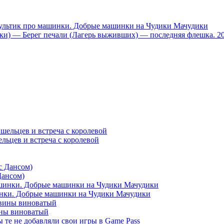
тик про машинки. Добрые машинки на Чудики Мачудики
ники) — Берег печали (Лагерь выживших) — последняя флешка. 2
ельцев и встреча с королевой
Дансом)
и. Добрые машинки на Чудики Мачудики
вины виноватый