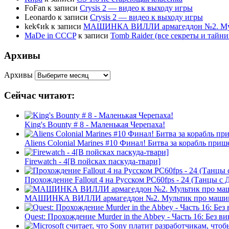
FoFan
к записи
Crysis 2 — видео к выходу игры
Leonardo
к записи
Crysis 2 — видео к выходу игры
kek¢иk
к записи
МАШИНКА ВИЛЛИ армагеддон №2. Муль
MaDe in CCCP
к записи
Tomb Raider (все секреты и тай
Архивы
Архивы
Сейчас читают:
King's Bounty # 8 - Маленькая Черепаха!
Aliens Colonial Marines #10 Финал! Битва за корабль приш
Firewatch - 4[В пойсках паскуда-твари]
Прохождение Fallout 4 на Русском PС60fps - 24 (Танцы с 
МАШИНКА ВИЛЛИ армагеддон №2. Мультик про машинк
Quest: Прохождение Murder in the Abbey - Часть 16: Без 