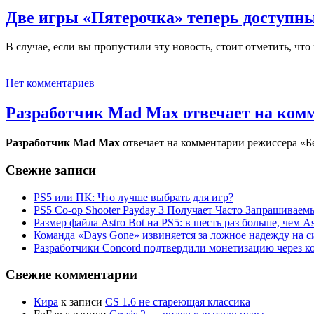
Две игры «Пятерочка» теперь доступны 
В случае, если вы пропустили эту новость, стоит отметить, что
Нет комментариев
Разработчик Mad Max отвечает на ком
Разработчик Mad Max
отвечает на комментарии режиссера 
Свежие записи
PS5 или ПК: Что лучше выбрать для игр?
PS5 Co-op Shooter Payday 3 Получает Часто Запрашива
Размер файла Astro Bot на PS5: в шесть раз больше, чем As
Команда «Days Gone» извиняется за ложное надежду на с
Разработчики Concord подтвердили монетизацию через к
Свежие комментарии
Кира
к записи
CS 1.6 не стареющая классика