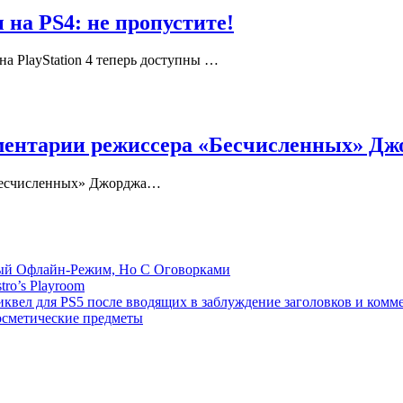
на PS4: не пропустите!
 на PlayStation 4 теперь доступны …
ментарии режиссера «Бесчисленных» Дж
«Бесчисленных» Джорджа…
емый Офлайн-Режим, Но С Оговорками
tro’s Playroom
иквел для PS5 после вводящих в заблуждение заголовков и комм
осметические предметы