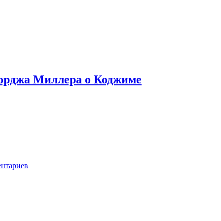
орджа Миллера о Коджиме
ентариев