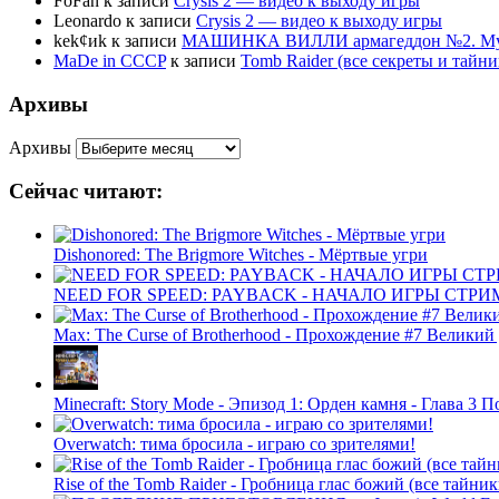
FoFan
к записи
Crysis 2 — видео к выходу игры
Leonardo
к записи
Crysis 2 — видео к выходу игры
kek¢иk
к записи
МАШИНКА ВИЛЛИ армагеддон №2. Муль
MaDe in CCCP
к записи
Tomb Raider (все секреты и тай
Архивы
Архивы
Сейчас читают:
Dishonored: The Brigmore Witches - Мёртвые угри
NEED FOR SPEED: PAYBACK - НАЧАЛО ИГРЫ СТР
Max: The Curse of Brotherhood - Прохождение #7 Великий
Minecraft: Story Mode - Эпизод 1: Орден камня - Глава 3 
Overwatch: тима бросила - играю со зрителями!
Rise of the Tomb Raider - Гробница глас божий (все тайни