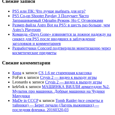
Свежие записи
PS5 или ПК: Что лучше выбрать для игр?
PS5 Co-op Shooter Payday 3 Получает Часто
Запрашиваемый Офлайн-Режим, Но С Оговорками
Размер файла Astro Bot на PS5: в шесть раз больше, чем
Astro’s Playroom
Команда «Days Gone» извиняется за ложное надежду на
сиквел для PS5 после вводящих в заблуждение
заголовков и комментариев
Разработчики Concord подтвердили монетизацию через
косметические предметы
Свежие комментарии
Кира
к записи
CS 1.6 не стареющая классика
FoFan
к записи
Crysis 2 — видео к выходу игры
Leonardo
к записи
Crysis 2 — видео к выходу игры
kek¢иk
к записи
МАШИНКА ВИЛЛИ армагеддон №2.
Мультик про машинки. Добрые машинки на Чудики
Мачудики
MaDe in CCCP
к записи
Tomb Raider (все секреты и
тайники) — Берег печали (Лагерь выживших) —
последняя флешка. 20160320-03