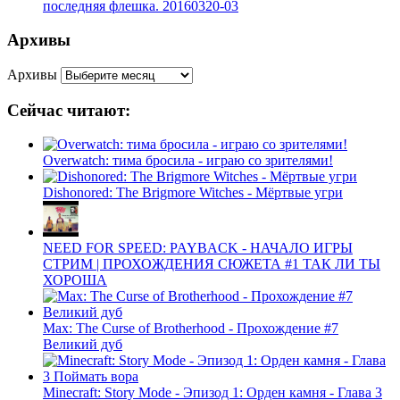
последняя флешка. 20160320-03
Архивы
Архивы
Сейчас читают:
Overwatch: тима бросила - играю со зрителями!
Dishonored: The Brigmore Witches - Мёртвые угри
NEED FOR SPEED: PAYBACK - НАЧАЛО ИГРЫ
СТРИМ | ПРОХОЖДЕНИЯ СЮЖЕТА #1 ТАК ЛИ ТЫ
ХОРОША
Max: The Curse of Brotherhood - Прохождение #7
Великий дуб
Minecraft: Story Mode - Эпизод 1: Орден камня - Глава 3