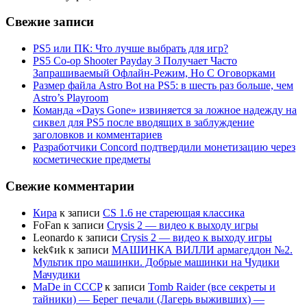
Свежие записи
PS5 или ПК: Что лучше выбрать для игр?
PS5 Co-op Shooter Payday 3 Получает Часто
Запрашиваемый Офлайн-Режим, Но С Оговорками
Размер файла Astro Bot на PS5: в шесть раз больше, чем
Astro’s Playroom
Команда «Days Gone» извиняется за ложное надежду на
сиквел для PS5 после вводящих в заблуждение
заголовков и комментариев
Разработчики Concord подтвердили монетизацию через
косметические предметы
Свежие комментарии
Кира
к записи
CS 1.6 не стареющая классика
FoFan
к записи
Crysis 2 — видео к выходу игры
Leonardo
к записи
Crysis 2 — видео к выходу игры
kek¢иk
к записи
МАШИНКА ВИЛЛИ армагеддон №2.
Мультик про машинки. Добрые машинки на Чудики
Мачудики
MaDe in CCCP
к записи
Tomb Raider (все секреты и
тайники) — Берег печали (Лагерь выживших) —