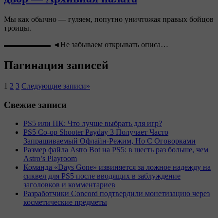
Мы как обычно — гуляем, попутно уничтожая правых бойцов
троицы.
▬▬▬▬▬▬ ◄Не забываем открывать описа…
Пагинация записей
1
2
3
Следующие записи
»
Свежие записи
PS5 или ПК: Что лучше выбрать для игр?
PS5 Co-op Shooter Payday 3 Получает Часто
Запрашиваемый Офлайн-Режим, Но С Оговорками
Размер файла Astro Bot на PS5: в шесть раз больше, чем
Astro’s Playroom
Команда «Days Gone» извиняется за ложное надежду на
сиквел для PS5 после вводящих в заблуждение
заголовков и комментариев
Разработчики Concord подтвердили монетизацию через
косметические предметы