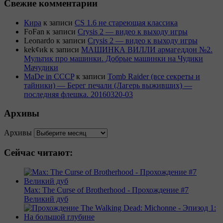
Свежие комментарии
Кира
к записи
CS 1.6 не стареющая классика
FoFan
к записи
Crysis 2 — видео к выходу игры
Leonardo
к записи
Crysis 2 — видео к выходу игры
kek¢иk
к записи
МАШИНКА ВИЛЛИ армагеддон №2.
Мультик про машинки. Добрые машинки на Чудики
Мачудики
MaDe in CCCP
к записи
Tomb Raider (все секреты и
тайники) — Берег печали (Лагерь выживших) —
последняя флешка. 20160320-03
Архивы
Архивы
Сейчас читают:
Max: The Curse of Brotherhood - Прохождение #7
Великий дуб