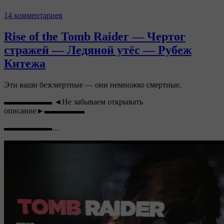
14 комментариев
Rise of the Tomb Raider — Чертог
стражей — Ледяной утёс — Рубеж
Китежа
Эти ваши безсмертные — они немножко смертные.
▬▬▬▬▬▬ ◄Не забываем открывать
описание►▬▬▬▬▬
▬▬▬▬▬▬…