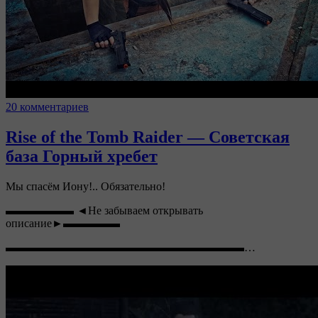
20 комментариев
Rise of the Tomb Raider — Советская
база Горный хребет
Мы спасём Иону!.. Обязательно!
▬▬▬▬▬▬ ◄Не забываем открывать
описание►▬▬▬▬▬
▬▬▬▬▬▬▬▬▬▬▬▬▬▬▬▬▬▬▬▬▬…