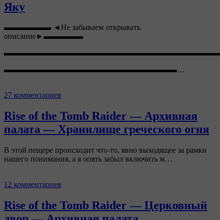
Яку
▬▬▬▬▬▬ ◄Не забываем открывать
описание►▬▬▬▬▬
▬▬▬▬▬▬▬▬▬▬▬▬▬▬▬▬▬▬▬▬▬▬▬▬▬▬▬
▬▬▬▬▬▬▬▬▬▬▬▬▬▬▬▬▬▬▬▬▬▬…
27 комментариев
Rise of the Tomb Raider — Архивная
палата — Хранилище греческого огня
В этой пещере происходит что-то, явно выходящее за рамки
нашего понимания, а я опять забыл включить м…
12 комментариев
Rise of the Tomb Raider — Церковный
двор — Архивная палата