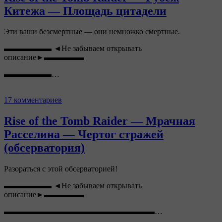
Китежа — Площадь цитадели
Эти ваши безсмертные — они немножко смертные.
▬▬▬▬▬▬ ◄Не забываем открывать
описание►▬▬▬▬▬
▬▬▬▬▬▬…
17 комментариев
Rise of the Tomb Raider — Мрачная
Расселина — Чертог стражей
(обсерватория)
Разораться с этой обсерваторией!
▬▬▬▬▬▬ ◄Не забываем открывать
описание►▬▬▬▬▬
▬▬▬▬▬▬▬▬▬▬▬▬▬▬▬▬▬▬▬…