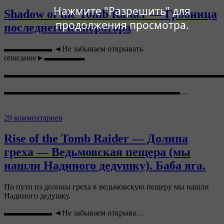
Нажмите "Разрешить" для
Shadow of the Tomb Raider — Гробница
продолжения просмотра.
последнего императора
▬▬▬▬▬▬ ◄Не забываем открывать
описание►▬▬▬▬▬
▬▬▬▬▬▬▬▬▬▬▬▬▬▬▬▬▬▬▬▬▬▬▬▬▬▬▬
▬▬▬▬▬▬▬▬▬▬▬▬▬▬▬▬▬▬▬▬▬▬…
29 комментариев
Rise of the Tomb Raider — Долина
греха — Ведьмовская пещера (мы
нашли Надиного дедушку). Баба яга.
По пути из долины греха в ведьмовскую пещеру мы нашли
Надиного дедушку.
▬▬▬▬▬▬ ◄Не забываем открыва…