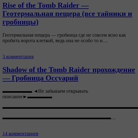
Rise of the Tomb Raider —
Геотермальная пещера (все тайники и
гробницы)
Геотермальная пещера — гробница где не совсем ясно как
пробить ворота клеткой, ведь она не особо то и…
3 комментария
Shadow of the Tomb Raider прохождение
— Гробница Оссуарий
▬▬▬▬▬▬ ◄Не забываем открывать
описание►▬▬▬▬▬
▬▬▬▬▬▬▬▬▬▬▬▬▬▬▬▬▬▬▬▬▬▬▬▬▬▬▬
▬▬▬▬▬▬▬▬▬▬▬▬▬▬▬▬▬▬▬▬▬▬…
14 комментариев