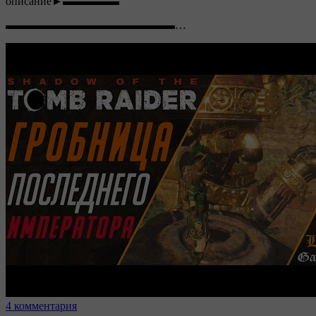
описание►▬▬▬▬▬
▬▬▬▬▬▬▬▬▬▬▬▬▬▬▬…
4 комментария