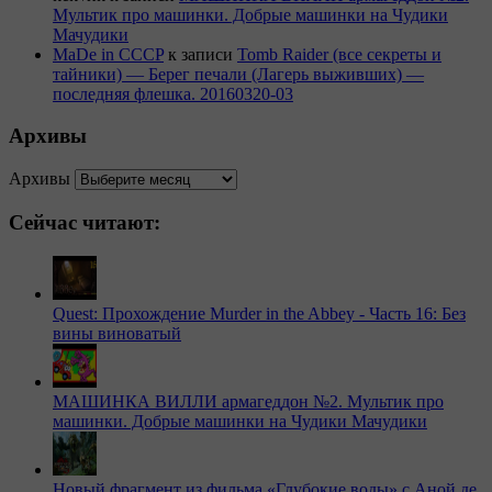
Мультик про машинки. Добрые машинки на Чудики
Мачудики
MaDe in CCCP
к записи
Tomb Raider (все секреты и
тайники) — Берег печали (Лагерь выживших) —
последняя флешка. 20160320-03
Архивы
Архивы
Сейчас читают:
Quest: Прохождение Murder in the Abbey - Часть 16: Без
вины виноватый
МАШИНКА ВИЛЛИ армагеддон №2. Мультик про
машинки. Добрые машинки на Чудики Мачудики
Новый фрагмент из фильма «Глубокие воды» с Аной де