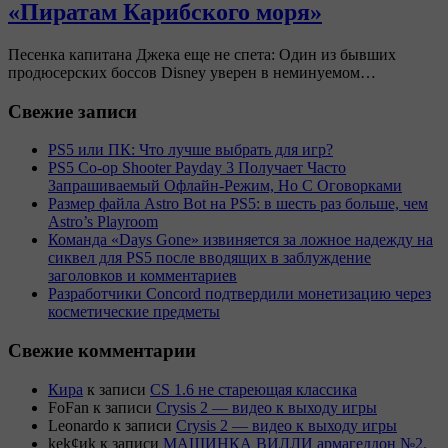
«Пиратам Карибского моря»
Песенка капитана Джека еще не спета: Один из бывших
продюсерских боссов Disney уверен в неминуемом…
Свежие записи
PS5 или ПК: Что лучше выбрать для игр?
PS5 Co-op Shooter Payday 3 Получает Часто
Запрашиваемый Офлайн-Режим, Но С Оговорками
Размер файла Astro Bot на PS5: в шесть раз больше, чем
Astro’s Playroom
Команда «Days Gone» извиняется за ложное надежду на
сиквел для PS5 после вводящих в заблуждение
заголовков и комментариев
Разработчики Concord подтвердили монетизацию через
косметические предметы
Свежие комментарии
Кира
к записи
CS 1.6 не стареющая классика
FoFan
к записи
Crysis 2 — видео к выходу игры
Leonardo
к записи
Crysis 2 — видео к выходу игры
kek¢иk
к записи
МАШИНКА ВИЛЛИ армагеддон №2.