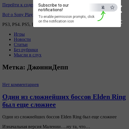
×
Перейти к содержимому
Subscribe to our
notifications!
Всё о Sony Playstation
To enable permission prompts, click
ESC
on the notification icon
PS3, PS4. PS5, PS games
Игры
Новости
Статьи
Без рубрики
Мысли в слух
Метка:
ДжонниДепп
Нет комментариев
Один из сложнейших боссов Elden Ring
был еще сложнее
Один из сложнейших боссов Elden Ring был еще сложнее
Изначальная версия Малении….ну та, что…