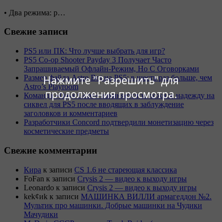
• Два режима: р…
Свежие записи
PS5 или ПК: Что лучше выбрать для игр?
PS5 Co-op Shooter Payday 3 Получает Часто
Запрашиваемый Офлайн-Режим, Но С Оговорками
Нажмите "Разрешить" для
Размер файла Astro Bot на PS5: в шесть раз больше, чем
Astro’s Playroom
продолжения просмотра.
Команда «Days Gone» извиняется за ложное надежду на
сиквел для PS5 после вводящих в заблуждение
заголовков и комментариев
Разработчики Concord подтвердили монетизацию через
косметические предметы
Свежие комментарии
Кира
к записи
CS 1.6 не стареющая классика
FoFan
к записи
Crysis 2 — видео к выходу игры
Leonardo
к записи
Crysis 2 — видео к выходу игры
kek¢иk
к записи
МАШИНКА ВИЛЛИ армагеддон №2.
Мультик про машинки. Добрые машинки на Чудики
Мачудики