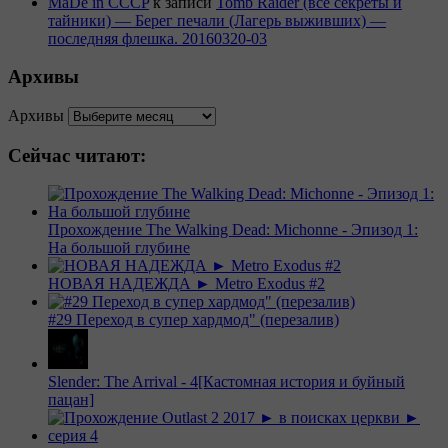
MaDe in CCCP
к записи
Tomb Raider (все секреты и
тайники) — Берег печали (Лагерь выживших) —
последняя флешка. 20160320-03
Архивы
Архивы
Сейчас читают:
Прохождение The Walking Dead: Michonne - Эпизод 1:
На большой глубине
НОВАЯ НАДЕЖДА ► Metro Exodus #2
#29 Переход в супер хардмод" (перезалив)
Slender: The Arrival - 4[Кастомная история и буйный
пацан]