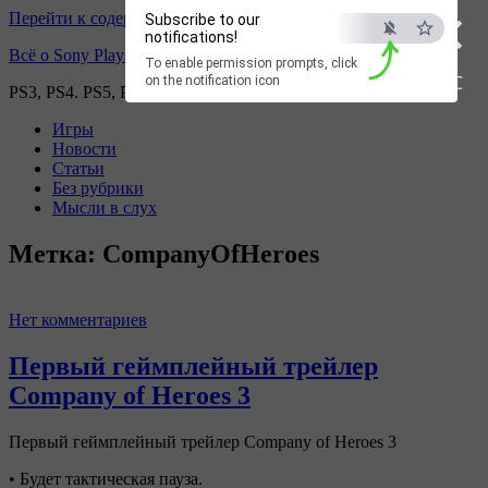
×
Перейти к содержимому
Subscribe to our
notifications!
Всё о Sony Playstation
To enable permission prompts, click
ESC
on the notification icon
PS3, PS4. PS5, PS games
Игры
Новости
Статьи
Без рубрики
Мысли в слух
Метка:
CompanyOfHeroes
Нет комментариев
Первый геймплейный трейлер
Company of Heroes 3
Первый геймплейный трейлер Company of Heroes 3
• Будет тактическая пауза.