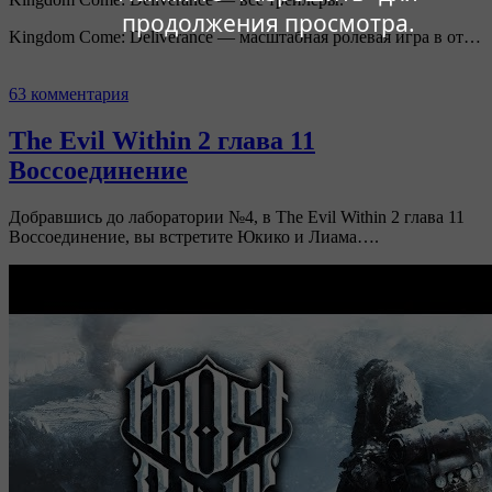
продолжения просмотра.
Kingdom Come: Deliverance — масштабная ролевая игра в от…
63 комментария
The Evil Within 2 глава 11
Воссоединение
Добравшись до лаборатории №4, в The Evil Within 2 глава 11
Воссоединение, вы встретите Юкико и Лиама….