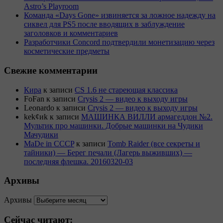
Astro’s Playroom
Команда «Days Gone» извиняется за ложное надежду на
сиквел для PS5 после вводящих в заблуждение
заголовков и комментариев
Разработчики Concord подтвердили монетизацию через
косметические предметы
Свежие комментарии
Кира
к записи
CS 1.6 не стареющая классика
FoFan
к записи
Crysis 2 — видео к выходу игры
Leonardo
к записи
Crysis 2 — видео к выходу игры
kek¢иk
к записи
МАШИНКА ВИЛЛИ армагеддон №2.
Мультик про машинки. Добрые машинки на Чудики
Мачудики
MaDe in CCCP
к записи
Tomb Raider (все секреты и
тайники) — Берег печали (Лагерь выживших) —
последняя флешка. 20160320-03
Архивы
Архивы
Сейчас читают: