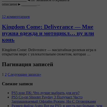
описание►________…
12 комментариев
Kingdom Come: Deliverance — Мне
нужна одежда и мотоцикл… ну или
конь
Kingdom Come: Deliverance — масштабная ролевая игра в
открытом мире с увлекательным сюжетом, которая …
Пагинация записей
1
2
Следующие записи
»
Свежие записи
PS5 или ПК: Что лучше выбрать для игр?
PS5 Co-op Shooter Payday 3 Получает Часто
Запрашиваемый Офлайн-Режим, Но С Оговорками
Размер файла Astro Bot на PS5: в шесть раз больше, чем