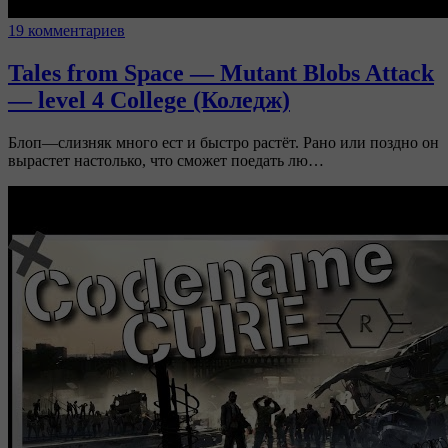
19 комментариев
Tales from Space — Mutant Blobs Attack
— level 4 College (Коледж)
Блоп—слизняк много ест и быстро растёт. Рано или поздно он
вырастет настолько, что сможет поедать лю…