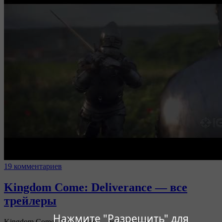
19 комментариев
Kingdom Come: Deliverance — все
трейлеры
Нажмите "Разрешить" для
Kingdom Come: Deliverance — все трейлеры.