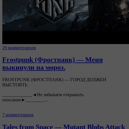
29 комментариев
Frostpunk (Фростпанк) — Меня
выкинули на мороз.
FROSTPUNK (ФРОСТПАНК) — ГОРОД ДОЛЖЕН
ВЫСТОЯТЬ
_____________◄Не забываем открывать
описание►________…
7 комментариев
Tales from Space — Mutant Blobs Attack