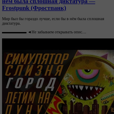
нём была сплошная диктатура —
Frostpunk (Фростпанк)
Мир был бы гораздо лучше, если бы в нём была сплошная
диктатура.
▬▬▬▬▬▬ ◄Не забываем открывать опис…