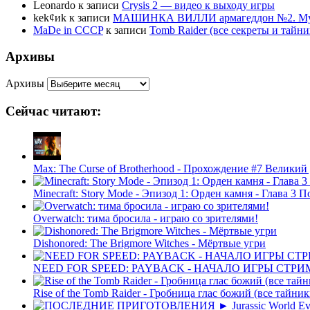
Leonardo
к записи
Crysis 2 — видео к выходу игры
kek¢иk
к записи
МАШИНКА ВИЛЛИ армагеддон №2. Муль
MaDe in CCCP
к записи
Tomb Raider (все секреты и тай
Архивы
Архивы
Сейчас читают:
Max: The Curse of Brotherhood - Прохождение #7 Великий
Minecraft: Story Mode - Эпизод 1: Орден камня - Глава 3 
Overwatch: тима бросила - играю со зрителями!
Dishonored: The Brigmore Witches - Мёртвые угри
NEED FOR SPEED: PAYBACK - НАЧАЛО ИГРЫ СТР
Rise of the Tomb Raider - Гробница глас божий (все тайни