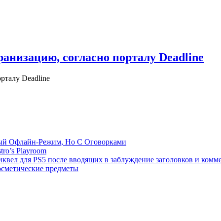
анизацию, согласно порталу Deadline
рталу Deadline
емый Офлайн-Режим, Но С Оговорками
tro’s Playroom
иквел для PS5 после вводящих в заблуждение заголовков и комм
осметические предметы