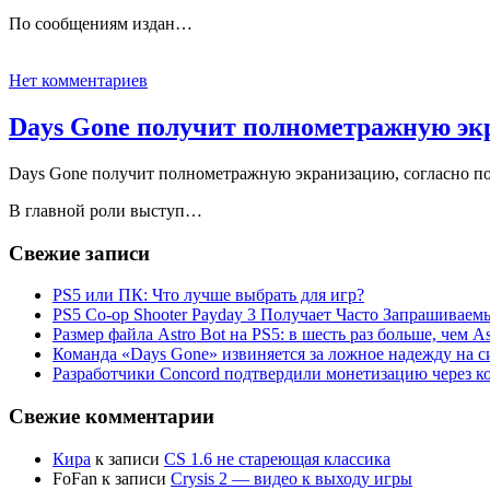
По сообщениям издан…
Нет комментариев
Days Gone получит полнометражную экр
Days Gone получит полнометражную экранизацию, согласно по
В главной роли выступ…
Свежие записи
PS5 или ПК: Что лучше выбрать для игр?
PS5 Co-op Shooter Payday 3 Получает Часто Запрашива
Размер файла Astro Bot на PS5: в шесть раз больше, чем As
Команда «Days Gone» извиняется за ложное надежду на с
Разработчики Concord подтвердили монетизацию через к
Свежие комментарии
Кира
к записи
CS 1.6 не стареющая классика
FoFan
к записи
Crysis 2 — видео к выходу игры