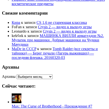
косметические предметы
Свежие комментарии
Кира
к записи
CS 1.6 не стареющая классика
FoFan
к записи
Crysis 2 — видео к выходу игры
Leonardo
к записи
Crysis 2 — видео к выходу игры
kek¢иk
к записи
МАШИНКА ВИЛЛИ армагеддон №2.
Мультик про машинки. Добрые машинки на Чудики
Мачудики
MaDe in CCCP
к записи
Tomb Raider (все секреты и
тайники) — Берег печали (Лагерь выживших) —
последняя флешка. 20160320-03
Архивы
Архивы
Сейчас читают:
Max: The Curse of Brotherhood - Прохождение #7