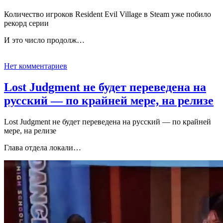
Количество игроков Resident Evil Village в Steam уже побило
рекорд серии
И это число продолж…
Нет комментариев
Lost Judgment не будет переведена на
русский — по крайней мере, на релизе
Lost Judgment не будет переведена на русский — по крайней
мере, на релизе
Глава отдела локали…