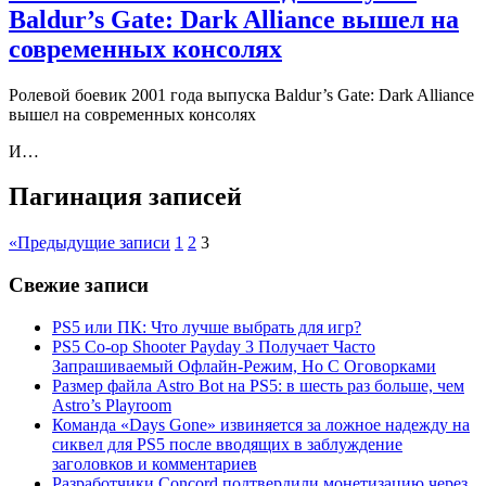
Baldur’s Gate: Dark Alliance вышел на
современных консолях
Ролевой боевик 2001 года выпуска Baldur’s Gate: Dark Alliance
вышел на современных консолях
И…
Пагинация записей
«
Предыдущие записи
1
2
3
Свежие записи
PS5 или ПК: Что лучше выбрать для игр?
PS5 Co-op Shooter Payday 3 Получает Часто
Запрашиваемый Офлайн-Режим, Но С Оговорками
Размер файла Astro Bot на PS5: в шесть раз больше, чем
Astro’s Playroom
Команда «Days Gone» извиняется за ложное надежду на
сиквел для PS5 после вводящих в заблуждение
заголовков и комментариев
Разработчики Concord подтвердили монетизацию через