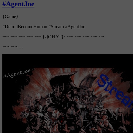
#AgentJoe
{Game}
#DetroitBecomeHuman #Stream #AgentJoe
~~~~~~~~~~~~~~~{ДОНАТ}~~~~~~~~~~~~~~~
~~~~~~…