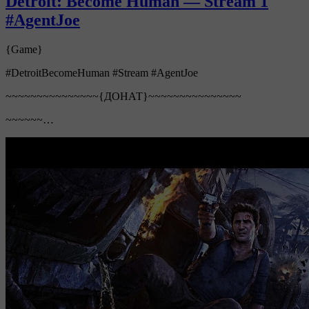
Detroit: Become Human — Stream 1
#AgentJoe
{Game}
#DetroitBecomeHuman #Stream #AgentJoe
~~~~~~~~~~~~~~~{ДОНАТ}~~~~~~~~~~~~~~~
~~~~~~…