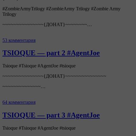
#ZombieArmyTrilogy #ZombieArmy Trilogy #Zombie Army
Trilogy
~~~~~~~~~~~~~~~{ДОНАТ}~~~~~~~~…
53 комментария
TSIOQUE — part 2 #AgentJoe
Tsioque #Tsioque #AgentJoe #tsioque
~~~~~~~~~~~~~~~{ДОНАТ}~~~~~~~~~~~~~~~
~~~~~~~~~~~~~~…
64 комментария
TSIOQUE — part 3 #AgentJoe
Tsioque #Tsioque #AgentJoe #tsioque