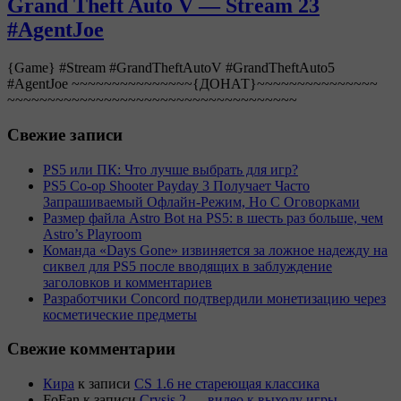
Grand Theft Auto V — Stream 23
#AgentJoe
{Game} #Stream #GrandTheftAutoV #GrandTheftAuto5
#AgentJoe ~~~~~~~~~~~~~~~{ДОНАТ}~~~~~~~~~~~~~~~
~~~~~~~~~~~~~~~~~~~~~~~~~~~~~~~~~~~~
Свежие записи
PS5 или ПК: Что лучше выбрать для игр?
PS5 Co-op Shooter Payday 3 Получает Часто
Запрашиваемый Офлайн-Режим, Но С Оговорками
Размер файла Astro Bot на PS5: в шесть раз больше, чем
Astro’s Playroom
Команда «Days Gone» извиняется за ложное надежду на
сиквел для PS5 после вводящих в заблуждение
заголовков и комментариев
Разработчики Concord подтвердили монетизацию через
косметические предметы
Свежие комментарии
Кира
к записи
CS 1.6 не стареющая классика
FoFan
к записи
Crysis 2 — видео к выходу игры