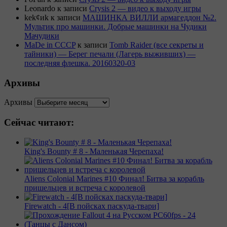
Leonardo
к записи
Crysis 2 — видео к выходу игры
kek¢иk
к записи
МАШИНКА ВИЛЛИ армагеддон №2.
Мультик про машинки. Добрые машинки на Чудики
Мачудики
MaDe in CCCP
к записи
Tomb Raider (все секреты и
тайники) — Берег печали (Лагерь выживших) —
последняя флешка. 20160320-03
Архивы
Архивы
Сейчас читают:
King's Bounty # 8 - Маленькая Черепаха!
Aliens Colonial Marines #10 Финал! Битва за корабль
пришельцев и встреча с королевой
Firewatch - 4[В пойсках паскуда-твари]