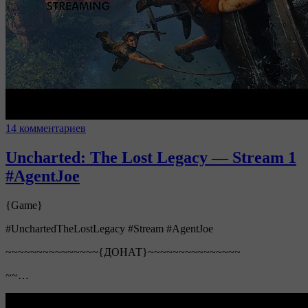
14 комментариев
Uncharted: The Lost Legacy — Stream 1
#AgentJoe
{Game}
#UnchartedTheLostLegacy #Stream #AgentJoe
~~~~~~~~~~~~~~~{ДОНАТ}~~~~~~~~~~~~~~~
~~…