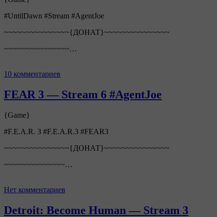
#UntilDawn #Stream #AgentJoe
~~~~~~~~~~~~~~~{ДОНАТ}~~~~~~~~~~~~~~~
~~~~~~~~~~~~~~~…
10 комментариев
FEAR 3 — Stream 6 #AgentJoe
{Game}
#F.E.A.R. 3 #F.E.A.R.3 #FEAR3
~~~~~~~~~~~~~~~{ДОНАТ}~~~~~~~~~~~~~~~
~~~~~~~~~~~~~~…
Нет комментариев
Detroit: Become Human — Stream 3