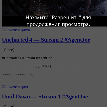
Нажмите "Разрешить" для
продолжения просмотра.
12 комментариев
Uncharted 4 — Stream 2 #AgentJoe
{Game}
#Uncharted4 #Stream #AgentJoe
~~~~~~~~~~~~~~~{ДОНАТ}~~~~~~~~~~~~~~~
~~~~~~~~~~~~~~…
22 комментария
Until Dawn — Stream 1 #AgentJoe
{Game}