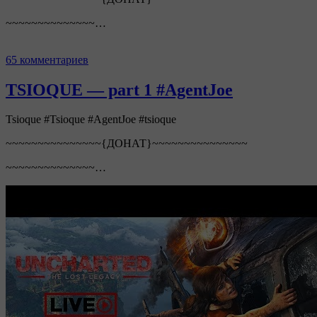
~~~~~~~~~~~~~~…
65 комментариев
TSIOQUE — part 1 #AgentJoe
Tsioque #Tsioque #AgentJoe #tsioque
~~~~~~~~~~~~~~~{ДОНАТ}~~~~~~~~~~~~~~~
~~~~~~~~~~~~~~…