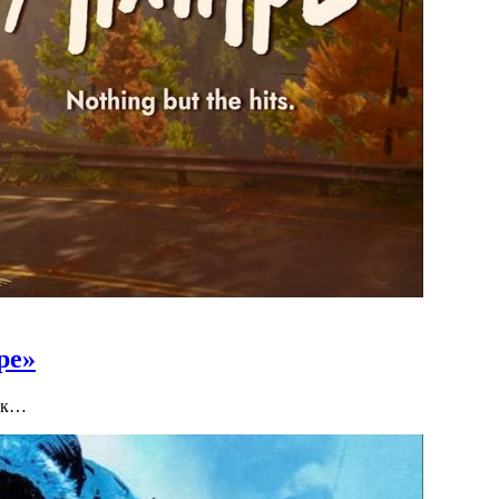
pe»
льк…