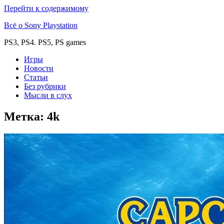
Перейти к содержимому
Всё о Sony Playstation
PS3, PS4. PS5, PS games
Игры
Новости
Статьи
Без рубрики
Мысли в слух
Метка:
4k