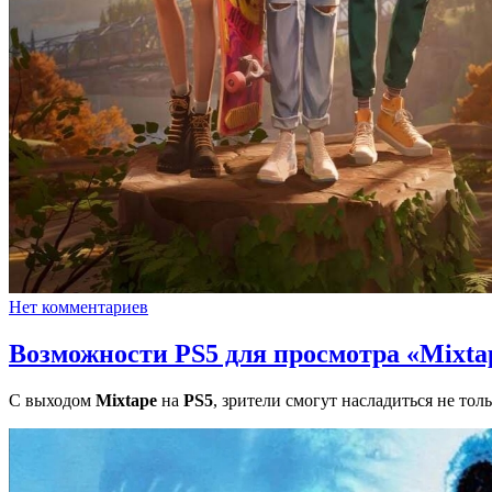
Нет комментариев
Возможности PS5 для просмотра «Mixta
С выходом
Mixtape
на
PS5
, зрители смогут насладиться не то